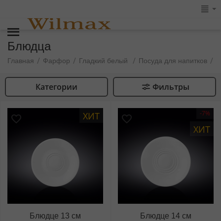
Блюдца
/
/
/
/
Главная
Фарфор
Гладкий белый
Посуда для напитков
Ч
Категории
Фильтры
-7%
ХИТ
ХИТ
Блюдце 13 см
Блюдце 14 см