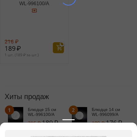
WL‑996100/A
216
₽
189
₽
1 шт. (
189
₽
за шт.)
Хиты продаж
1
2
Блюдце 15 см
Блюдце 14 см
WL‑996100/A
WL‑996099/A
189
₽
176
₽
216
₽
189
₽