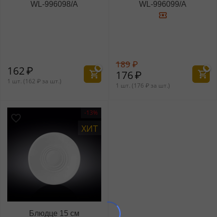
WL‑996098/A
WL‑996099/A
189
₽
162
₽
176
₽
1 шт. (
162
₽
за шт.)
1 шт. (
176
₽
за шт.)
-13%
ХИТ
Блюдце 15 см