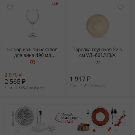
-14%
Набор из 6-ти бокалов
Тарелка глубокая 22,5
для вина 490 мл
см WL‑661313/A
WL‑888010/6A
2 970
₽
1 917
₽
2 565
₽
1 шт. (
1 917
₽
за шт.)
6 шт. (
2 565
₽
за 6 шт.)