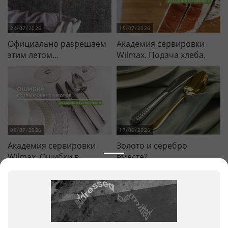
простотой
24/07/2026
15/07/2026
Официально разрешаем
Академия сервировки
этим летом…
Wilmax. Подача хлеба.
08/07/2026
17/06/2026
Академия сервировки
Золото и серебро
Wilmax. Ошибки в
вместе?
сервировке приборов.