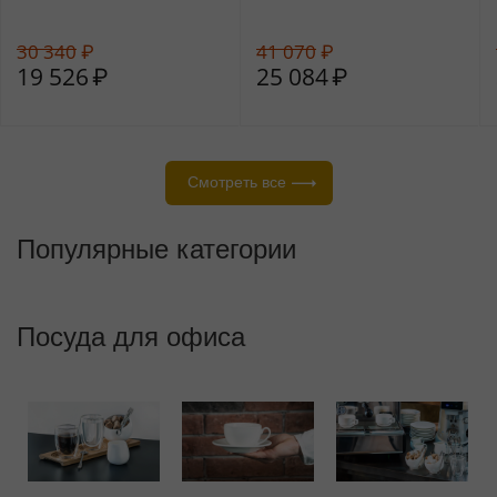
30 340
₽
41 070
₽
19 526
₽
25 084
₽
Смотреть все
Популярные категории
Столовые
Коллекция
Посуда для чая и
приборы
«Монолит»
кофе