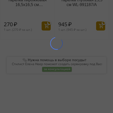
16,5x16,5 см
см WL‑991187/A
WL‑991000/A
270
₽
945
₽
1 шт. (
270
₽
за шт.)
1 шт. (
945
₽
за шт.)