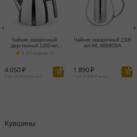
ХИТ
ХИТ
Чайник заварочный
Чайник заварочный 1300
двустенный 1200 мл
мл WL‑888803/A
WL‑551107/1C
(Отзывов: 1)
5
4 050
₽
1 890
₽
1 шт. (
4 050
₽
за шт.)
1 шт. (
1 890
₽
за шт.)