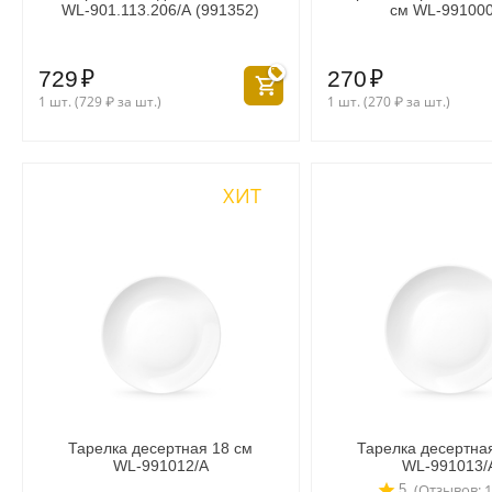
WL‑901.113.206/A (991352)
см WL‑991000
729
₽
270
₽
1 шт. (
729
₽
за шт.)
1 шт. (
270
₽
за шт.)
ХИТ
Тарелка десертная 18 см
Тарелка десертна
WL‑991012/A
WL‑991013/
(Отзывов: 1
5