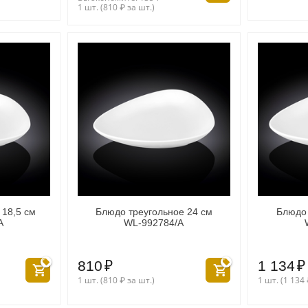
1 шт. (
810
₽
за шт.)
 18,5 см
Блюдо треугольное 24 см
Блюдо 
A
WL‑992784/A
810
₽
1 134
₽
1 шт. (
810
₽
за шт.)
1 шт. (
1 134