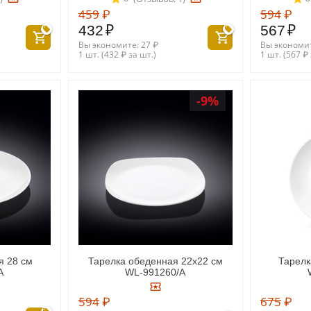
459
₽
594
₽
432
₽
567
₽
Вы экономите:
27
₽
Вы экономи
1 шт. (
432
₽
за шт.)
1 шт. (
567
₽
-9%
я 28 см
Тарелка обеденная 22x22 см
Тарелк
A
WL‑991260/A
594
₽
675
₽