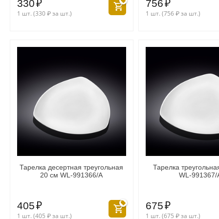
330
₽
756
₽
1 шт. (
330
₽
за шт.)
1 шт. (
756
₽
за шт.)
Тарелка десертная треугольная
Тарелка треугольна
20 см WL‑991366/A
WL‑991367/
405
₽
675
₽
1 шт. (
405
₽
за шт.)
1 шт. (
675
₽
за шт.)