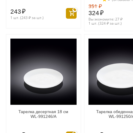
351
₽
243
₽
324
₽
1 шт. (
243
₽
за шт.)
Вы экономите:
27
₽
1 шт. (
324
₽
за шт.)
Тарелка десертная 18 см
Тарелка обеденна
WL‑991246/A
WL‑991250/