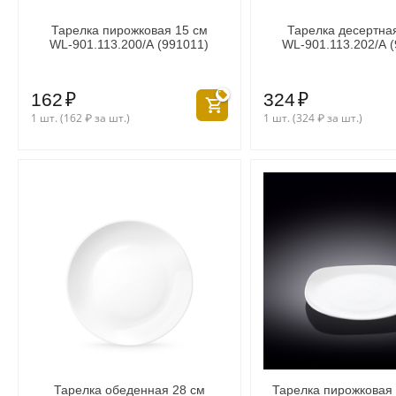
Тарелка пирожковая 15 см
Тарелка десертна
WL‑901.113.200/A (991011)
WL‑901.113.202/A 
162
₽
324
₽
1 шт. (
162
₽
за шт.)
1 шт. (
324
₽
за шт.)
Тарелка обеденная 28 см
Тарелка пирожковая 