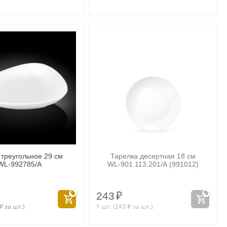
треугольное 29 см
Тарелка десертная 18 см
WL‑992785/A
WL‑901.113.201/A (991012)
243
₽
₽
за шт.)
1 шт. (
243
₽
за шт.)