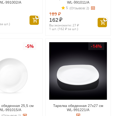
WL‑991002/A
WL‑991011/A
(Отзывов: 2)
5
189
₽
162
₽
за шт.)
Вы экономите:
27
₽
1 шт. (
162
₽
за шт.)
-5%
-14%
 обеденная 25,5 см
Тарелка обеденная 27x27 см
WL‑991015/A
WL‑991221/A
(Отзывов: 1)