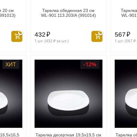
я 20 см
Тарелка обеденная 23 см
Тарелка
(991013)
WL‑901.113.203/A (991014)
WL‑901.
432
₽
567
₽
1 шт. (
432
₽
за шт.)
1 шт. (
567
₽
ХИТ
-12%
16,5x16,5
Тарелка десертная 19,5x19,5 см
Тарелка о