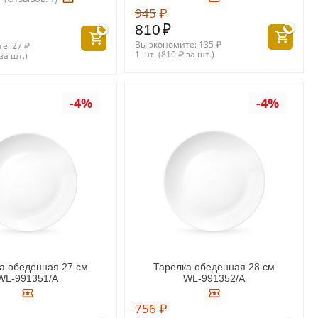
945
₽
810
₽
Вы экономите:
135
₽
те:
27
₽
1 шт. (
810
₽
за шт.)
за шт.)
-4%
-4%
а обеденная 27 см
Тарелка обеденная 28 см
WL‑991351/A
WL‑991352/A
756
₽