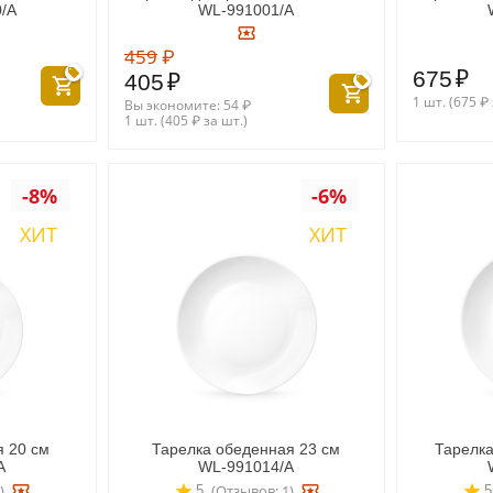
/A
WL‑991001/A
459
₽
675
₽
405
₽
1 шт. (
675
₽
Вы экономите:
54
₽
1 шт. (
405
₽
за шт.)
-8%
-6%
ХИТ
ХИТ
я 20 см
Тарелка обеденная 23 см
Тарелка
A
WL‑991014/A
)
(Отзывов: 1)
5
5