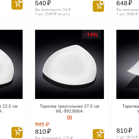
540
₽
648
₽
Вы экономите:
54
₽
Вы экономи
1 шт. (
540
₽
за шт.)
1 шт. (
648
₽
-14%
я 22,5 см
Тарелка треугольная 27,5 см
Тарелка
A
WL‑991368/A
945
₽
810
₽
810
₽
1 шт. (
810
₽
Вы экономите:
135
₽