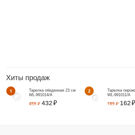
Хиты продаж
1
Тарелка обеденная 23 см
2
Тарелка пирож
WL‑991014/A
WL‑991011/A
432
₽
162
459
₽
189
₽