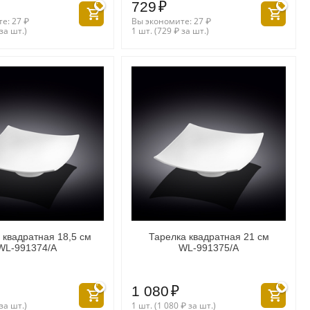
729
₽
те:
27
₽
Вы экономите:
27
₽
за шт.)
1 шт. (
729
₽
за шт.)
 квадратная 18,5 см
Тарелка квадратная 21 см
WL‑991374/A
WL‑991375/A
1 080
₽
за шт.)
1 шт. (
1 080
₽
за шт.)