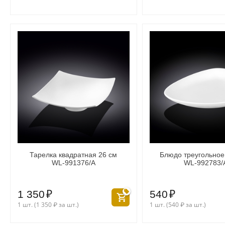
Тарелка квадратная 26 см
Блюдо треугольное
WL‑991376/A
WL‑992783/
1 350
₽
540
₽
1 шт. (
1 350
₽
за шт.)
1 шт. (
540
₽
за шт.)