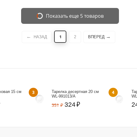
Показать еще 5 товаров
1
НАЗАД
2
ВПЕРЕД
ковая 15 см
3
Тарелка десертная 20 см
4
Та
WL‑991013/A
WL
₽
324
₽
2
351
₽