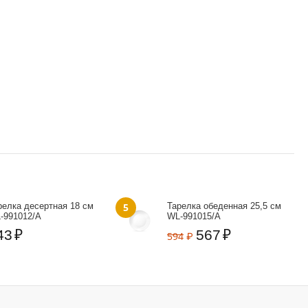
релка десертная 18 см
5
Тарелка обеденная 25,5 см
‑991012/A
WL‑991015/A
43
₽
567
₽
594
₽