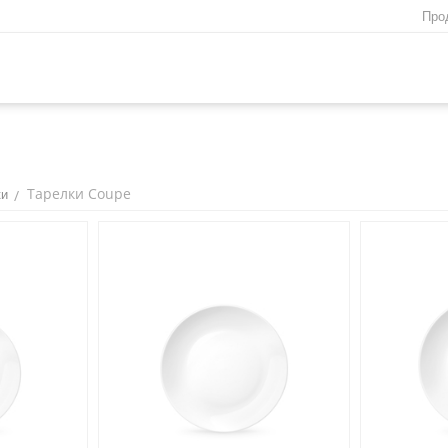
Про
Тарелки Coupe
/
ки