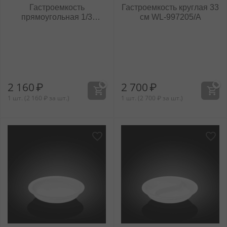
Гастроемкость
Гастроемкость круглая 33
прямоугольная 1/3
см WL‑997205/A
18x33x6,5 см
WL‑997204/A
2 160
₽
2 700
₽
1 шт. (
2 160
₽
за шт.)
1 шт. (
2 700
₽
за шт.)