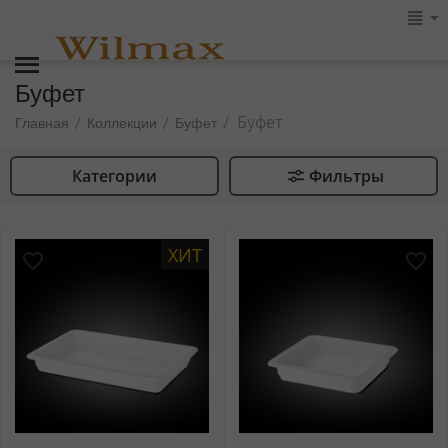
Буфет
Буфет
/
/
/
Главная
Коллекции
Буфет
Категории
Фильтры
ХИТ