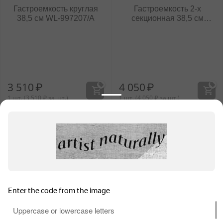
Гастроемкость круглая
Гастроемкость 2-х
38,5 см WL‑997207/A
секционная 38,5 см
WL‑997208/A
3 510
₽
4 050
₽
1 шт. (
3 510
₽
за шт.)
1 шт. (
4 050
₽
за шт.)
Информация для продавцов
Покупательский сервис
Контакты
Для обеспечения высокого уровня обслуживания на