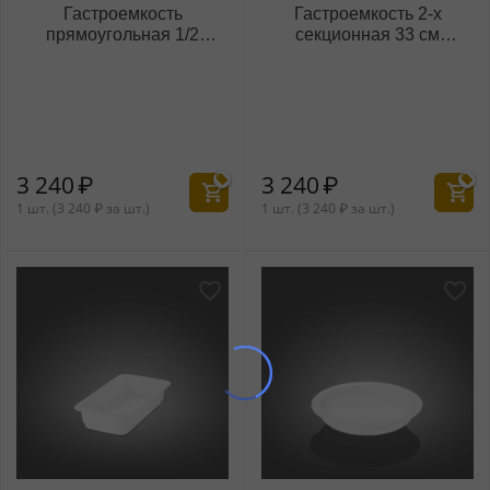
Гастроемкость
Гастроемкость 2-х
прямоугольная 1/2
секционная 33 см
26x33x6,5 см
WL‑997206/A
WL‑997203/A
3 240
₽
3 240
₽
1 шт. (
3 240
₽
за шт.)
1 шт. (
3 240
₽
за шт.)