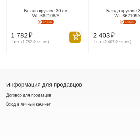
Блюдо круглое 30 см
Блюдо круглое 
WL‑662108/A
WL‑662109/
ВИДЕО
ВИДЕО
1 782
₽
2 403
₽
1 шт. (
1 782
₽
за шт.)
1 шт. (
2 403
₽
за шт.)
Информация для продавцов
Договор для продавцов
Вход в личный кабинет