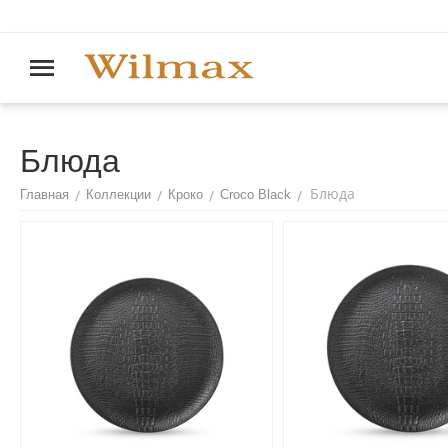
Блюда
Блюда
/
/
/
/
Главная
Коллекции
Кроко
Croco Black