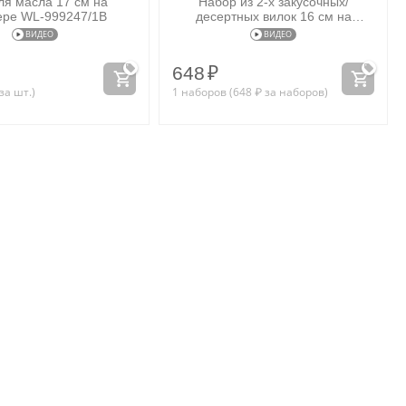
я масла 17 см на
Набор из 2-х закусочных/
ере WL‑999247/1B
десертных вилок 16 см на
блистере WL‑999248/2B
ВИДЕО
ВИДЕО
648
₽
за шт.)
1 наборов (
648
₽
за наборов)