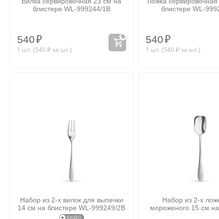
Вилка сервировочная 23 см на
Ложка сервировочная 
блистере WL‑999244/1B
блистере WL‑999
540
₽
540
₽
1 шт. (
540
₽
за шт.)
1 шт. (
540
₽
за шт.)
Набор из 2-х вилок для выпечки
Набор из 2-х лож
14 см на блистере WL‑999249/2B
мороженого 15 см на
WL‑999251/
ВИДЕО