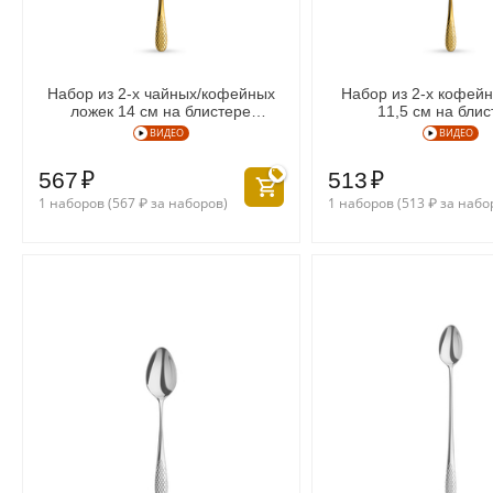
Набор из 2-х чайных/кофейных
Набор из 2-х кофей
ложек 14 см на блистере
11,5 см на блис
WL‑999234/2B
WL‑999235/
ВИДЕО
ВИДЕО
567
₽
513
₽
1 наборов (
567
₽
за наборов)
1 наборов (
513
₽
за набо