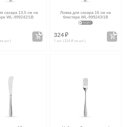
я сахара 13,5 см на
Ложка для сахара 16 см на
ере WL‑999242/1B
блистере WL‑999243/1B
ВИДЕО
324
₽
за шт.)
1 шт. (
324
₽
за шт.)