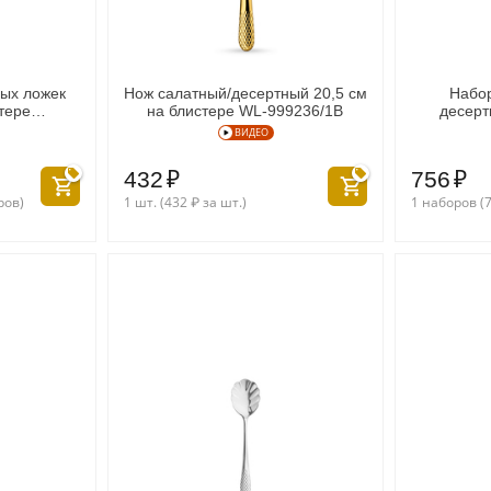
ных ложек
Нож салатный/десертный 20,5 см
Набор
тере
на блистере WL‑999236/1B
десерт
2B
блист
ВИДЕО
432
₽
756
₽
ров)
1 шт. (
432
₽
за шт.)
1 наборов (