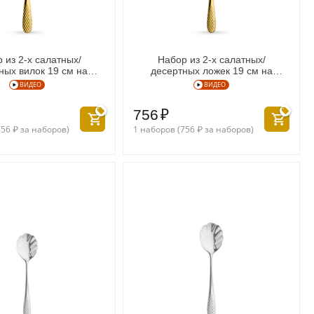
 из 2-х салатных/
Набор из 2-х салатных/
ных вилок 19 см на
десертных ложек 19 см на
ере WL‑999237/2B
блистере WL‑999238/2B
ВИДЕО
ВИДЕО
756
₽
756
₽
за наборов)
1 наборов (
756
₽
за наборов)