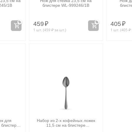
23,5 см на
Нож для стейка 23,5 см на
Нож дл
245/1B
блистере WL‑999246/1B
блист
459
₽
405
₽
1 шт. (
459
₽
за шт.)
1 шт. (
405
₽
ек для
Набор из 2-х кофейных ложек
 блистере
11,5 см на блистере
2B
WL‑999257/2B