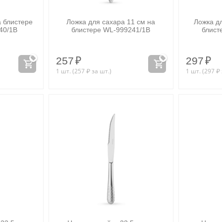
а блистере
Ложка для сахара 11 см на
Ложка дл
40/1B
блистере WL‑999241/1B
блист
257
₽
297
₽
1 шт. (
257
₽
за шт.)
1 шт. (
297
₽