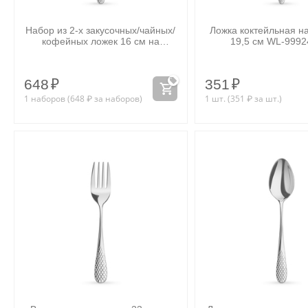
Набор из 2-х закусочных/чайных/
Ложка коктейльная н
кофейных ложек 16 см на
19,5 см WL‑9992
блистере WL‑999239/2B
648
₽
351
₽
1 наборов (
648
₽
за наборов)
1 шт. (
351
₽
за шт.)