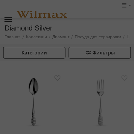
Diamond Silver
Di
/
/
/
/
Главная
Коллекции
Диамант
Посуда для сервировки
Категории
Фильтры