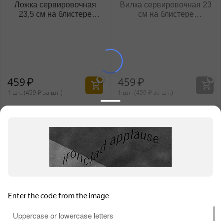
Ложка сервировочная
Вилка сервировочная 23
23,5 см на блистере
см на блистере
WL‑999212/1B
WL‑999211/1B
459
₽
459
₽
1 шт. (
459
₽
за шт.)
1 шт. (
459
₽
за шт.)
Информация для продавцов
Покупательский сервис
Контакты