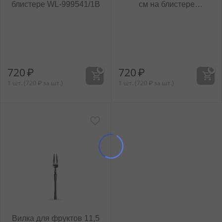
блистере WL‑999541/1B
см на блистере
WL‑999542/1B
720
₽
720
₽
1 шт. (
720
₽
за шт.)
1 шт. (
720
₽
за шт.)
Вилка для фруктов 11,5