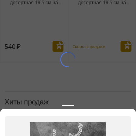
десертная 19,5 см на
десертная 19,5 см на
блистере
блистере
WL‑999.841.022/1B
WL‑999.844.022/1B
540
₽
Скоро в продаже
Хиты продаж
1
Вилка салатная/десертная 19,5
см на блистере
WL‑999.841.022/1B
540
₽