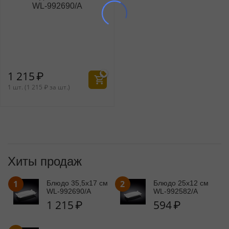
WL‑992690/A
1 215
₽
1 шт. (
1 215
₽
за шт.)
Хиты продаж
1
2
Блюдо 35,5x17 см
Блюдо 25x12 см
WL‑992690/A
WL‑992582/A
1 215
₽
594
₽