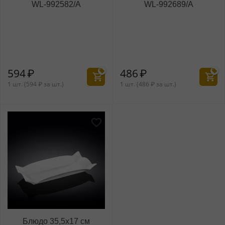
WL‑992582/A
WL‑992689/A
594
₽
486
₽
1 шт. (
594
₽
за шт.)
1 шт. (
486
₽
за шт.)
Блюдо 35,5x17 см