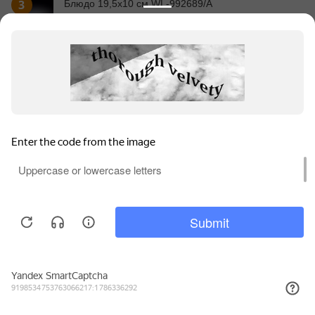
3
Блюдо 19,5x10 см WL‑992689/A
486
₽
Информация для продавцов
Покупательский сервис
Контакты
Для обеспечения высокого уровня обслуживания на
этом сайте используются файлы куки (cookie).
Продолжая использование сайта, вы соглашаетесь с
© 2010 - 2026 WILMAX.
. Вы можете отключить
Политикой конфиденциальности
файлы куки (cookie) в любое время через настройки
вашего браузера.
Принять