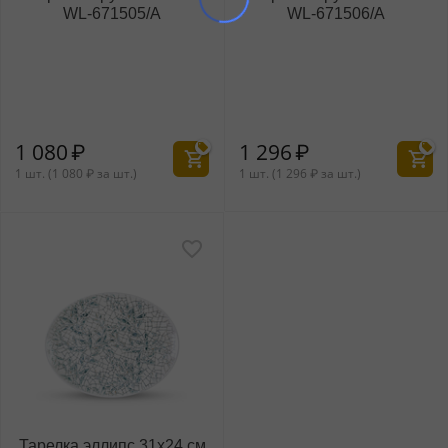
WL‑671505/A
WL‑671506/A
1 080
₽
1 296
₽
1 шт. (
1 080
₽
за шт.)
1 шт. (
1 296
₽
за шт.)
Тарелка эллипс 31x24 см