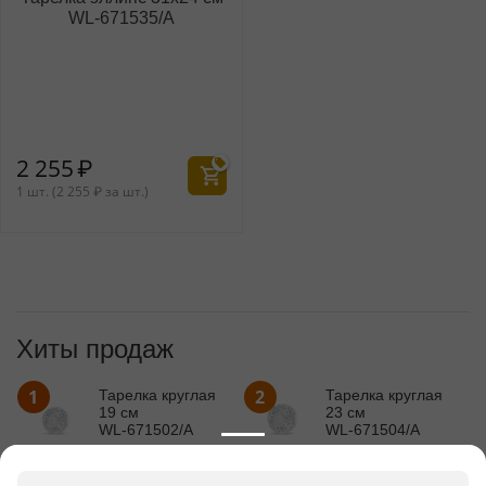
WL‑671535/A
2 255
₽
1 шт. (
2 255
₽
за шт.)
Хиты продаж
1
2
Тарелка круглая
Тарелка круглая
19 см
23 см
WL‑671502/A
WL‑671504/A
810
₽
986
₽