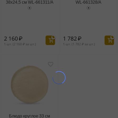
38x24,5 см WL‑661311/A
WL‑661328/A
2 160
₽
1 782
₽
1 шт. (
2 160
₽
за шт.)
1 шт. (
1 782
₽
за шт.)
Блюдо круглое 33 см