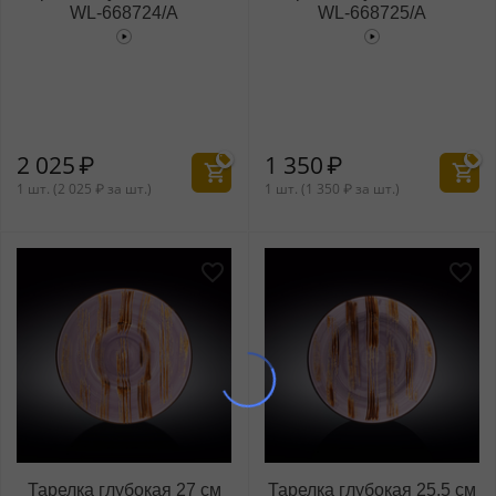
WL‑668724/A
WL‑668725/A
2 025
₽
1 350
₽
1 шт. (
2 025
₽
за шт.)
1 шт. (
1 350
₽
за шт.)
Тарелка глубокая 27 см
Тарелка глубокая 25,5 см