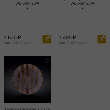
WL‑668726/A
WL‑668727/A
1 620
₽
1 485
₽
1 шт. (
1 620
₽
за шт.)
1 шт. (
1 485
₽
за шт.)
Тарелка глубокая 28,5 см