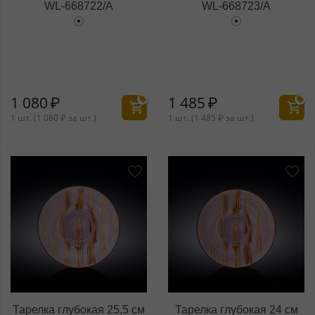
WL‑668722/A
WL‑668723/A
1 080
₽
1 485
₽
1 шт. (
1 080
₽
за шт.)
1 шт. (
1 485
₽
за шт.)
Тарелка глубокая 25,5 см
Тарелка глубокая 24 см