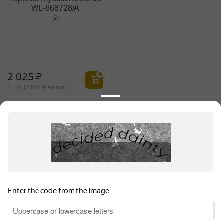
WL‑668728/A
2 025
₽
1 шт. (
2 025
₽
за шт.)
Хиты продаж
1
Тарелка глубокая 24 см
WL‑668725/A
1 350
₽
Для обеспечения высокого уровня обслуживания на