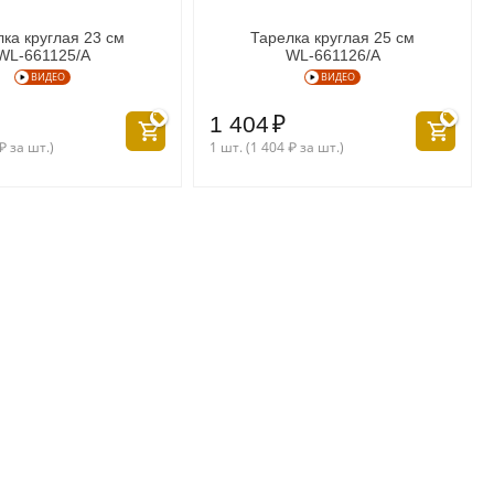
ка круглая 23 см
Тарелка круглая 25 см
WL‑661125/A
WL‑661126/A
ВИДЕО
ВИДЕО
1 404
₽
₽
за шт.)
1 шт. (
1 404
₽
за шт.)