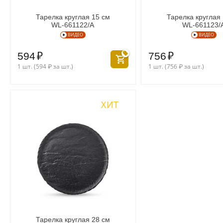
Тарелка круглая 15 см
Тарелка круглая
WL‑661122/A
WL‑661123/
ВИДЕО
ВИДЕО
594
₽
756
₽
1 шт. (
594
₽
за шт.)
1 шт. (
756
₽
за шт.)
ХИТ
Тарелка круглая 28 см