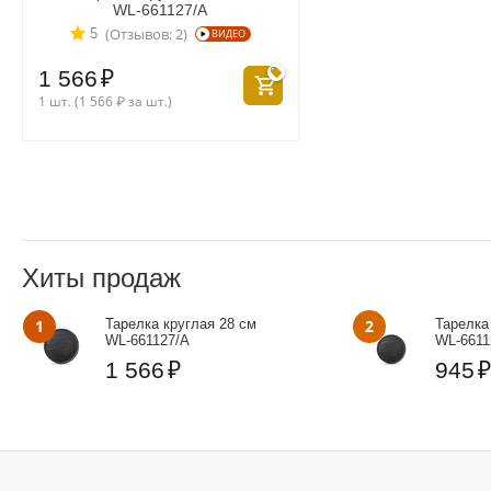
WL‑661127/A
(Отзывов: 2)
5
ВИДЕО
1 566
₽
1 шт. (
1 566
₽
за шт.)
Хиты продаж
1
Тарелка круглая 28 см
2
Тарелка
WL‑661127/A
WL‑6611
1 566
₽
945
₽