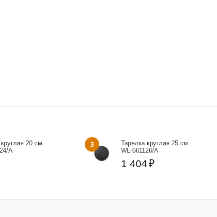
 круглая 20 см
3
Тарелка круглая 25 см
24/A
WL‑661126/A
1 404
₽