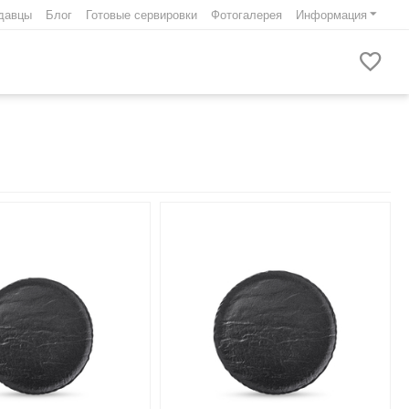
давцы
Блог
Готовые сервировки
Фотогалерея
Информация