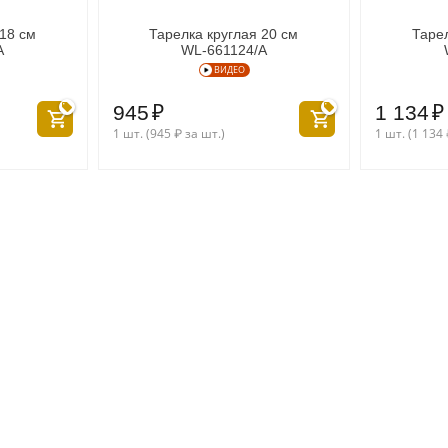
 18 см
Тарелка круглая 20 см
Тарел
A
WL‑661124/A
ВИДЕО
945
₽
1 134
₽
1 шт. (
945
₽
за шт.)
1 шт. (
1 134