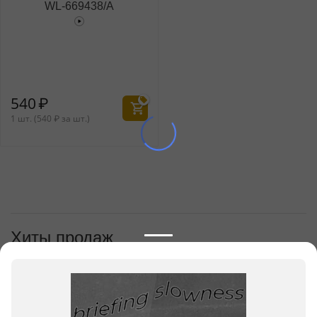
WL‑669438/A
540
₽
1 шт. (
540
₽
за шт.)
Хиты продаж
1
Бульонница 400 мл
WL‑669438/A
540
₽