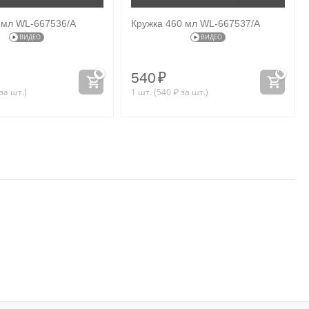
 мл WL‑667536/A
Кружка 460 мл WL‑667537/A
ВИДЕО
ВИДЕО
540
₽
за шт.)
1 шт. (
540
₽
за шт.)