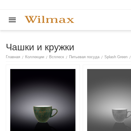
Чашки и кружки
/
/
/
/
/
Главная
Коллекции
Всплеск
Питьевая посуда
Splash Green