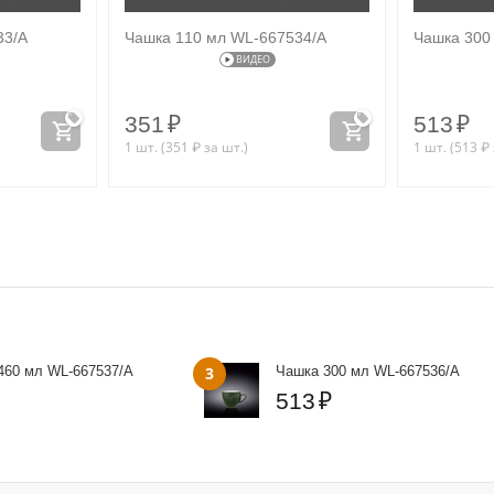
33/A
Чашка 110 мл WL‑667534/A
Чашка 300
ВИДЕО
351
₽
513
₽
1 шт. (
351
₽
за шт.)
1 шт. (
513
₽
460 мл WL‑667537/A
3
Чашка 300 мл WL‑667536/A
513
₽