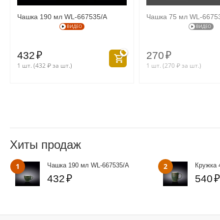
Чашка 190 мл WL‑667535/A
Чашка 75 мл WL‑6675
ВИДЕО
ВИДЕО
432
₽
270
₽
1 шт. (
432
₽
за шт.)
1 шт. (
270
₽
за шт.)
Хиты продаж
1
Чашка 190 мл WL‑667535/A
2
Кружка 
432
₽
540
₽