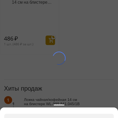
14 см на блистере
WL‑999.841.045/1B
486
₽
1 шт. (
486
₽
за шт.)
Хиты продаж
1
Ложка чайная/кофейная 14 см
на блистере WL‑999.841.045/1B
486
₽