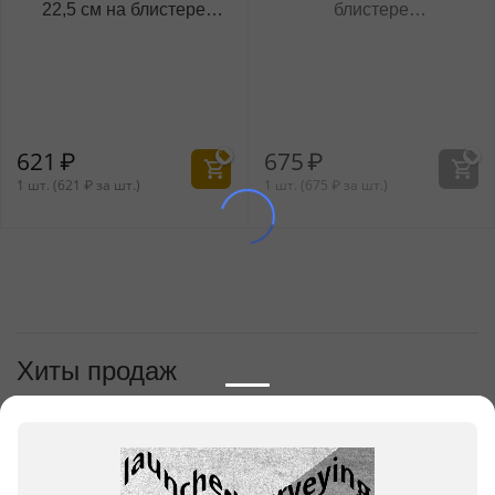
22,5 см на блистере
блистере
WL‑999.841.002/1B
WL‑999.841.006/1B
621
₽
675
₽
1 шт. (
621
₽
за шт.)
1 шт. (
675
₽
за шт.)
Хиты продаж
1
Нож салатный/десертный 22,5
см на блистере
WL‑999.841.002/1B
621
₽