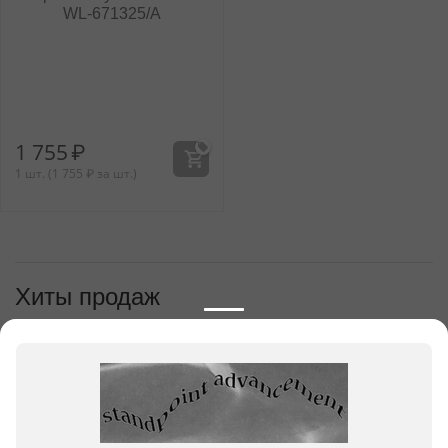
WL‑671325/A
1 755
₽
1 шт. (
1 755
₽
за шт.)
Хиты продаж
1
2
Тарелка глубокая
Тарелка глубокая
23 см
28 см
WL‑671312/A
WL‑671314/A
1 445
₽
2 174
₽