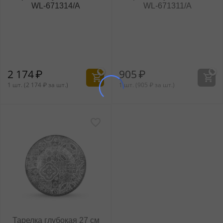
WL‑671314/A
WL‑671311/A
2 174
₽
905
₽
1 шт. (
2 174
₽
за шт.)
1 шт. (
905
₽
за шт.)
Тарелка глубокая 27 см