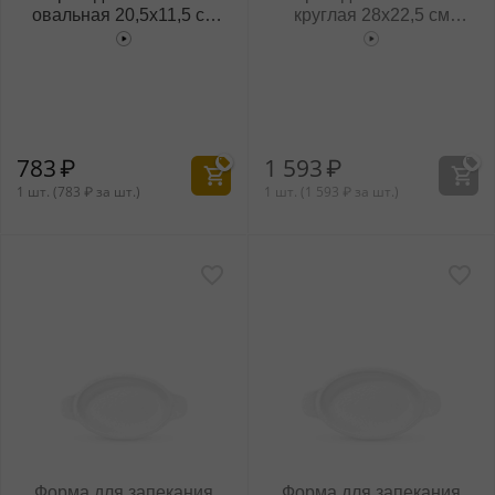
овальная 20,5x11,5 см
круглая 28x22,5 см
WL‑661544/A
WL‑661543/A
783
₽
1 593
₽
1 шт. (
783
₽
за шт.)
1 шт. (
1 593
₽
за шт.)
Форма для запекания
Форма для запекания