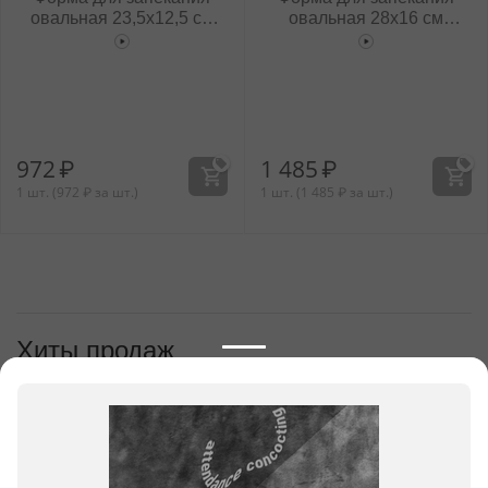
овальная 23,5x12,5 см
овальная 28x16 см
WL‑661545/A
WL‑661546/A
972
₽
1 485
₽
1 шт. (
972
₽
за шт.)
1 шт. (
1 485
₽
за шт.)
Хиты продаж
1
Форма для запекания круглая
21,5x17,5 см WL‑661542/A
1 053
₽