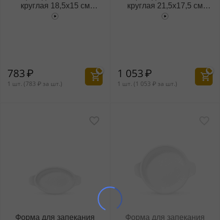
круглая 18,5x15 см
круглая 21,5x17,5 см
WL‑661541/A
WL‑661542/A
783
₽
1 053
₽
1 шт. (
783
₽
за шт.)
1 шт. (
1 053
₽
за шт.)
Форма для запекания
Форма для запекания