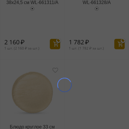
38x24,5 см WL‑661311/A
WL‑661328/A
2 160
₽
1 782
₽
1 шт. (
2 160
₽
за шт.)
1 шт. (
1 782
₽
за шт.)
Блюдо круглое 33 см