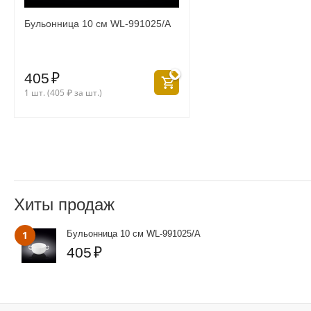
Бульонница 10 см WL‑991025/A
405
₽
1 шт. (
405
₽
за шт.)
Хиты продаж
1
Бульонница 10 см WL‑991025/A
405
₽