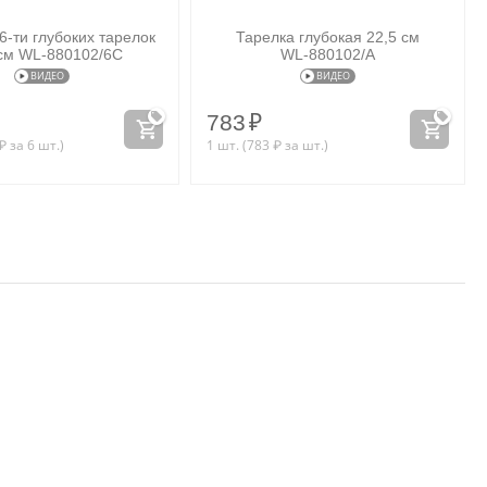
6-ти глубоких тарелок
Тарелка глубокая 22,5 см
 см WL‑880102/6C
WL‑880102/A
ВИДЕО
ВИДЕО
783
₽
₽
за 6 шт.)
1 шт. (
783
₽
за шт.)