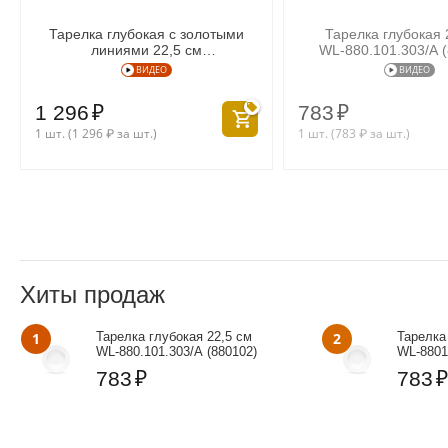
Тарелка глубокая с золотыми
Тарелка глубокая 
линиями 22,5 см
WL‑880.101.303/A 
WL‑880.102.303/A
ВИДЕО
ВИДЕО
1 296
₽
783
₽
1 шт. (
1 296
₽
за шт.)
1 шт. (
783
₽
за шт.)
Хиты продаж
1
Тарелка глубокая 22,5 см
2
Тарелка
WL‑880.101.303/A (880102)
WL‑8801
783
₽
783
₽