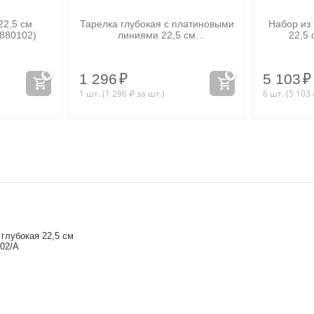
22,5 см
Тарелка глубокая с платиновыми
Набор из 
(880102)
линиями 22,5 см
22,5
WL‑880.103.303/A
1 296
₽
5 103
₽
1 шт. (
1 296
₽
за шт.)
6 шт. (
5 103
 глубокая 22,5 см
02/A