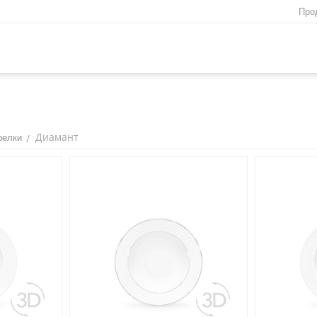
Про
Диамант
/
релки