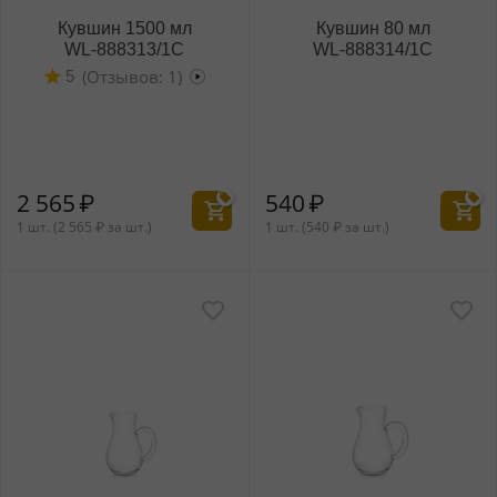
Кувшин 1500 мл
Кувшин 80 мл
WL‑888313/1C
WL‑888314/1C
(Отзывов: 1)
5
2 565
₽
540
₽
1 шт. (
2 565
₽
за шт.)
1 шт. (
540
₽
за шт.)