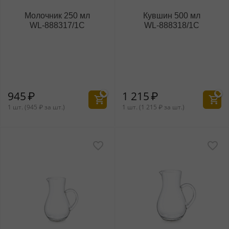
Молочник 250 мл
Кувшин 500 мл
WL‑888317/1C
WL‑888318/1C
945
₽
1 215
₽
1 шт. (
945
₽
за шт.)
1 шт. (
1 215
₽
за шт.)