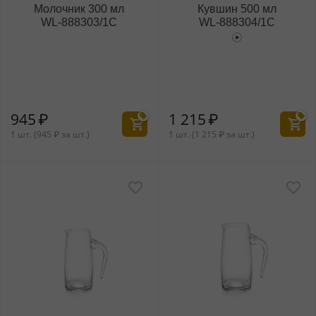
Молочник 300 мл
Кувшин 500 мл
WL‑888303/1C
WL‑888304/1C
945
₽
1 215
₽
1 шт. (
945
₽
за шт.)
1 шт. (
1 215
₽
за шт.)