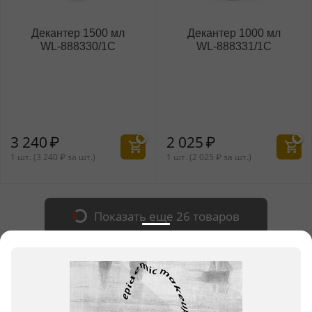
Декантер 1500 мл
Декантер 1000 мл
WL‑888330/1C
WL‑888331/1C
3 240
₽
2 025
₽
1 шт. (
3 240
₽
за шт.)
1 шт. (
2 025
₽
за шт.)
Показать еще 26 товаров
НАЗАД
ВПЕРЕД