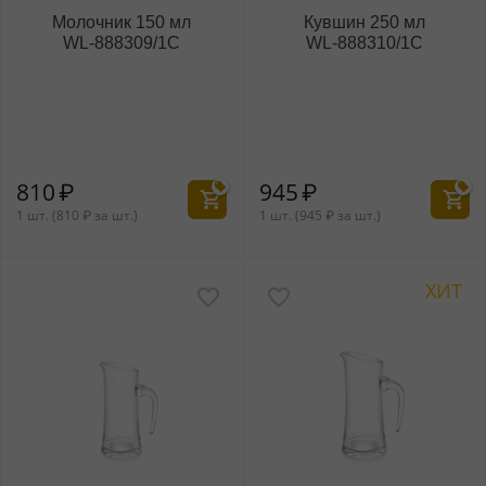
Молочник 150 мл
Кувшин 250 мл
WL‑888309/1C
WL‑888310/1C
810
₽
945
₽
1 шт. (
810
₽
за шт.)
1 шт. (
945
₽
за шт.)
ХИТ