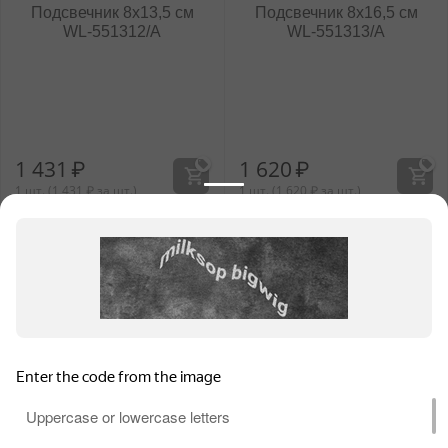
Подсвечник 8x13,5 см
Подсвечник 8x16,5 см
WL‑551312/A
WL‑551313/A
1 431
₽
1 620
₽
1 шт. (
1 431
₽
за шт.)
1 шт. (
1 620
₽
за шт.)
Информация для продавцов
Покупательский сервис
Контакты
Для обеспечения высокого уровня обслуживания на