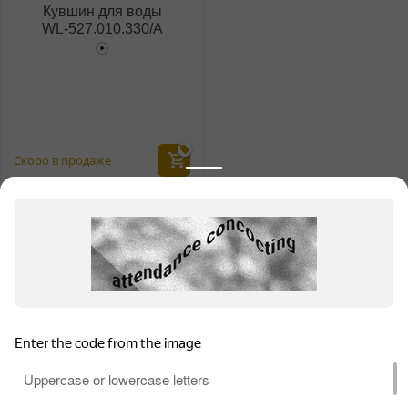
Кувшин для воды
WL‑527.010.330/A
Скоро в продаже
Информация для продавцов
Покупательский сервис
Контакты
Для обеспечения высокого уровня обслуживания на