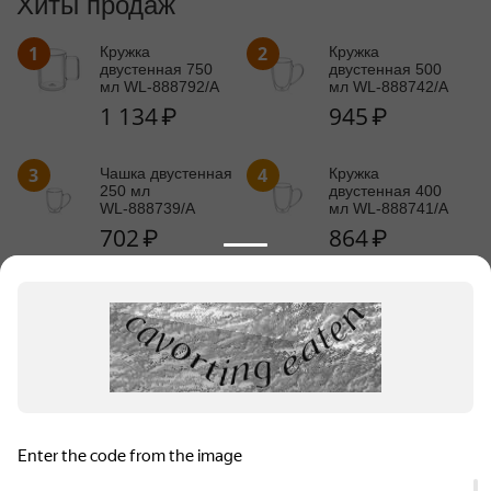
Хиты продаж
1
2
Кружка
Кружка
двустенная 750
двустенная 500
мл WL‑888792/A
мл WL‑888742/A
1 134
₽
945
₽
3
4
Чашка двустенная
Кружка
250 мл
двустенная 400
WL‑888739/A
мл WL‑888741/A
702
₽
864
₽
5
Кружка двустенная 300 мл
WL‑888719/A
783
₽
Информация для продавцов