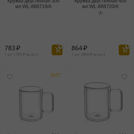
Кружка двустенная 300
Кружка двустенная 400
мл WL‑888719/A
мл WL‑888720/A
783
₽
864
₽
1 шт. (
783
₽
за шт.)
1 шт. (
864
₽
за шт.)
ХИТ