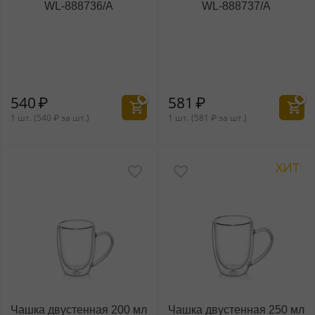
WL‑888736/A
WL‑888737/A
540
₽
581
₽
1 шт. (
540
₽
за шт.)
1 шт. (
581
₽
за шт.)
ХИТ
Чашка двустенная 200 мл
Чашка двустенная 250 мл