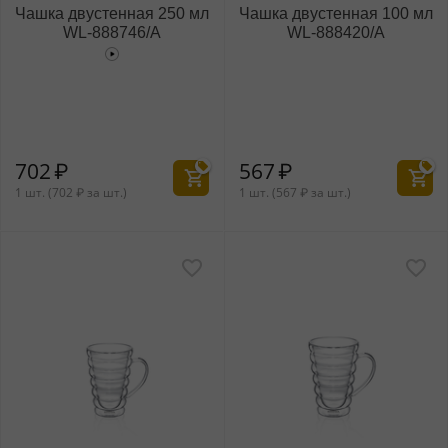
Чашка двустенная 250 мл
Чашка двустенная 100 мл
WL‑888746/A
WL‑888420/A
702
₽
567
₽
1 шт. (
702
₽
за шт.)
1 шт. (
567
₽
за шт.)