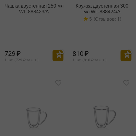
Чашка двустенная 250 мл
Кружка двустенная 300
WL‑888423/A
мл WL‑888424/A
(Отзывов: 1)
5
729
₽
810
₽
1 шт. (
729
₽
за шт.)
1 шт. (
810
₽
за шт.)