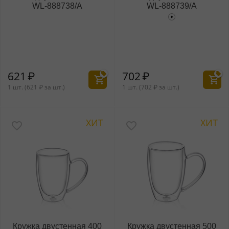
WL‑888738/A
WL‑888739/A
621
₽
702
₽
1 шт. (
621
₽
за шт.)
1 шт. (
702
₽
за шт.)
ХИТ
ХИТ
Кружка двустенная 400
Кружка двустенная 500