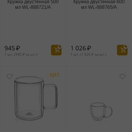
Кружка двустенная 500
Кружка двустенная 600
мл WL‑888721/A
мл WL‑888765/A
945
₽
1 026
₽
1 шт. (
945
₽
за шт.)
1 шт. (
1 026
₽
за шт.)
ХИТ