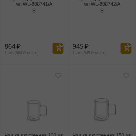
мл WL‑888741/A
мл WL‑888742/A
864
₽
945
₽
1 шт. (
864
₽
за шт.)
1 шт. (
945
₽
за шт.)
Чашка двустенная 100 мл
Чашка двустенная 150 мл