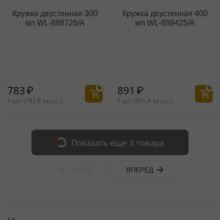
Кружка двустенная 300
Кружка двустенная 400
мл WL‑888726/A
мл WL‑888425/A
783
₽
891
₽
1 шт. (
783
₽
за шт.)
1 шт. (
891
₽
за шт.)
Показать еще 3 товара
НАЗАД
ВПЕРЕД