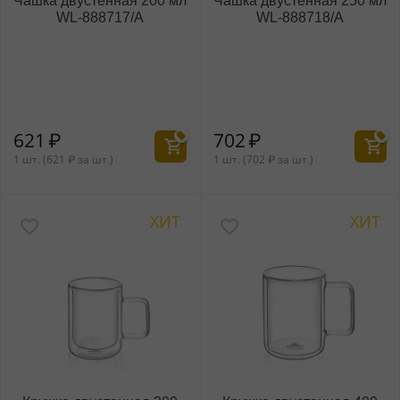
Чашка двустенная 200 мл
Чашка двустенная 250 мл
WL‑888717/A
WL‑888718/A
621
₽
702
₽
1 шт. (
621
₽
за шт.)
1 шт. (
702
₽
за шт.)
ХИТ
ХИТ