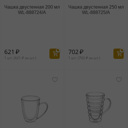
Чашка двустенная 200 мл
Чашка двустенная 250 мл
WL‑888724/A
WL‑888725/A
621
₽
702
₽
1 шт. (
621
₽
за шт.)
1 шт. (
702
₽
за шт.)