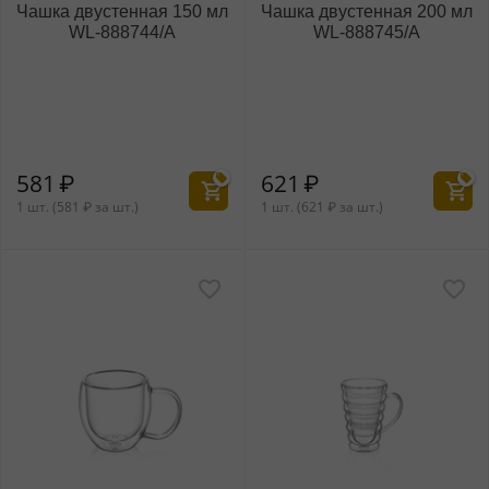
Чашка двустенная 150 мл
Чашка двустенная 200 мл
WL‑888744/A
WL‑888745/A
581
₽
621
₽
1 шт. (
581
₽
за шт.)
1 шт. (
621
₽
за шт.)