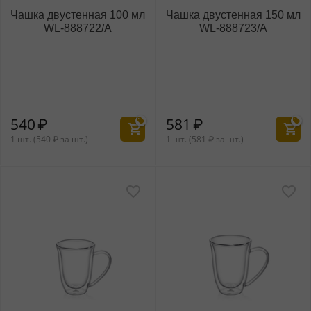
Чашка двустенная 100 мл
Чашка двустенная 150 мл
WL‑888722/A
WL‑888723/A
540
₽
581
₽
1 шт. (
540
₽
за шт.)
1 шт. (
581
₽
за шт.)