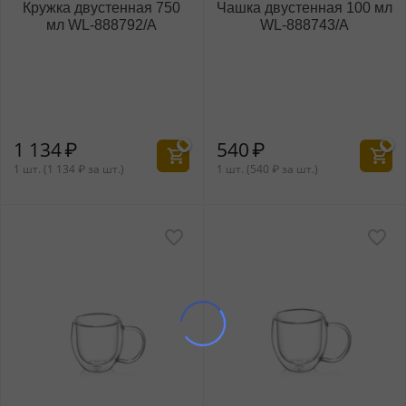
Кружка двустенная 750
Чашка двустенная 100 мл
мл WL‑888792/A
WL‑888743/A
1 134
₽
540
₽
1 шт. (
1 134
₽
за шт.)
1 шт. (
540
₽
за шт.)