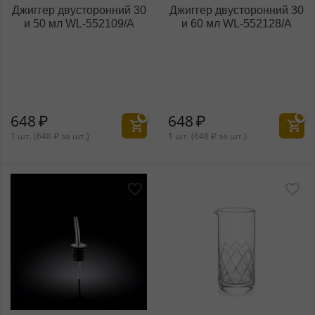
Джиггер двусторонний 30
Джиггер двусторонний 30
и 50 мл WL‑552109/A
и 60 мл WL‑552128/A
648
₽
648
₽
1 шт. (
648
₽
за шт.)
1 шт. (
648
₽
за шт.)