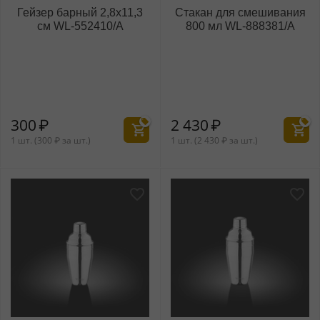
Гейзер барный 2,8x11,3
Стакан для смешивания
см WL‑552410/A
800 мл WL‑888381/A
300
₽
2 430
₽
1 шт. (
300
₽
за шт.)
1 шт. (
2 430
₽
за шт.)