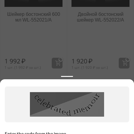
Шейкер бостонский 600
Двойной бостонский
мл WL‑552021/A
шейкер WL‑552022/A
1 992
₽
1 920
₽
1 шт. (
1 992
₽
за шт.)
1 шт. (
1 920
₽
за шт.)
Показать еще 30 товаров
НАЗАД
ВПЕРЕД