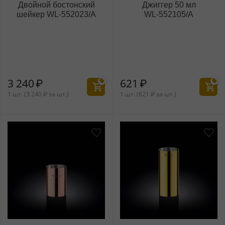
Двойной бостонский
Джиггер 50 мл
шейкер WL‑552023/A
WL‑552105/A
3 240
₽
621
₽
1 шт. (
3 240
₽
за шт.)
1 шт. (
621
₽
за шт.)