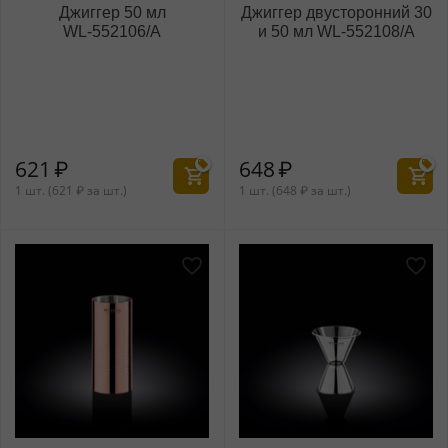
Джиггер 50 мл
Джиггер двусторонний 30
WL‑552106/A
и 50 мл WL‑552108/A
621
₽
648
₽
1 шт. (
621
₽
за шт.)
1 шт. (
648
₽
за шт.)