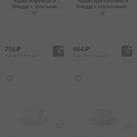
Чашка кофейная и
Чашка для капучино и
блюдце с золотыми
блюдце с платиновыми
линиями 90 мл
линиями 170 мл
WL‑880.102.400/AB
WL‑880.103.402/AB
756
₽
864
₽
1 шт. (
756
₽
за шт.)
1 шт. (
864
₽
за шт.)