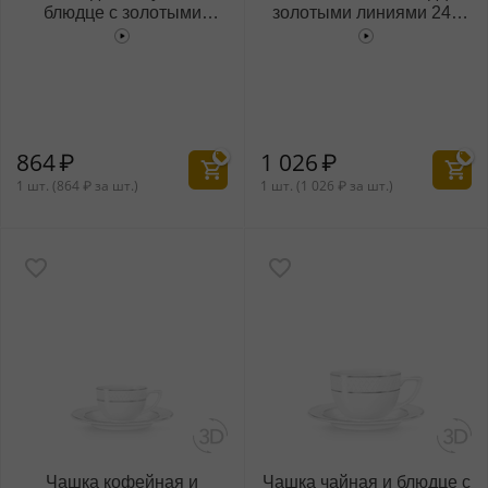
блюдце с золотыми
золотыми линиями 240
линиями 170 мл
мл WL‑880.102.404/AB
WL‑880.102.402/AB
864
₽
1 026
₽
1 шт. (
864
₽
за шт.)
1 шт. (
1 026
₽
за шт.)
Чашка кофейная и
Чашка чайная и блюдце с