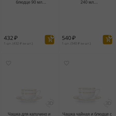
блюдце 90 мл
240 мл
WL‑880.101.400/AB
WL‑880.101.404/AB
(880107)
(880105)
432
₽
540
₽
1 шт. (
432
₽
за шт.)
1 шт. (
540
₽
за шт.)
Чашка для капучино и
Чашка чайная и блюдце с