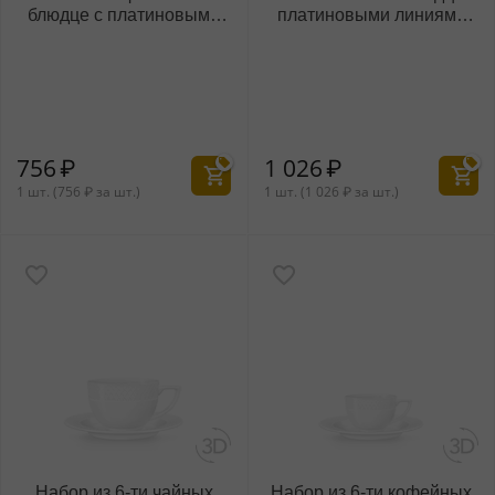
блюдце с платиновыми
платиновыми линиями
линиями 90 мл
240 мл
WL‑880.103.400/AB
WL‑880.103.404/AB
756
₽
1 026
₽
1 шт. (
756
₽
за шт.)
1 шт. (
1 026
₽
за шт.)
Набор из 6-ти чайных
Набор из 6-ти кофейных