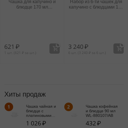
Чашка для капучино и
Набор из 6-ти чашек для
блюдце 170 мл
капучино с блюдцами 170
WL‑880106/1C
мл WL‑880106/6C
621
₽
3 240
₽
1 шт. (
621
₽
за шт.)
6 шт. (
3 240
₽
за 6 шт.)
Хиты продаж
1
2
Чашка чайная и
Чашка кофейная
блюдце с
и блюдце 90 мл
платиновыми
WL‑880107/AB
линиями 240 мл
1 026
₽
432
₽
WL‑880.103.404/AB