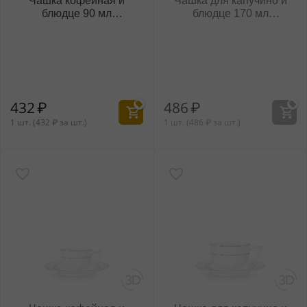
Чашка кофейная и
Чашка для капучино и
блюдце 90 мл
блюдце 170 мл
WL‑880107/AB
WL‑880.101.402/AB
(880106)
432
₽
486
₽
1 шт. (
432
₽
за шт.)
1 шт. (
486
₽
за шт.)