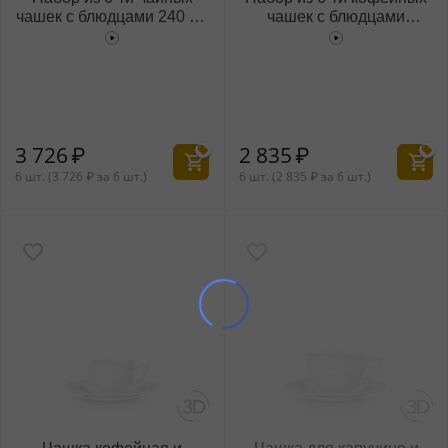
чашек с блюдцами 240 мл
чашек с блюдцами
WL‑880105/6C
WL‑880107/6C
3 726
₽
2 835
₽
6 шт. (
3 726
₽
за 6 шт.)
6 шт. (
2 835
₽
за 6 шт.)