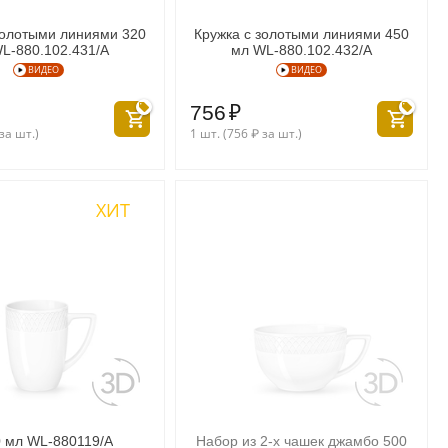
золотыми линиями 320
Кружка с золотыми линиями 450
L‑880.102.431/A
мл WL‑880.102.432/A
ВИДЕО
ВИДЕО
756
₽
за шт.)
1 шт. (
756
₽
за шт.)
ХИТ
0 мл WL‑880119/A
Набор из 2-х чашек джамбо 500