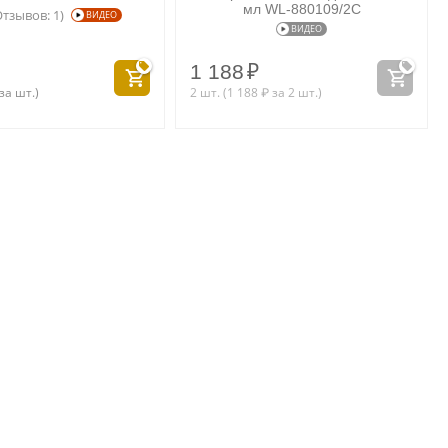
мл WL‑880109/2C
Отзывов: 1)
ВИДЕО
ВИДЕО
1 188
₽
за шт.)
2 шт. (
1 188
₽
за 2 шт.)