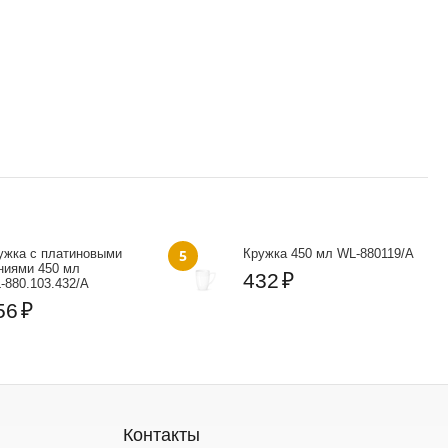
ужка с платиновыми
5
Кружка 450 мл WL‑880119/A
ниями 450 мл
432
₽
‑880.103.432/A
56
₽
Контакты