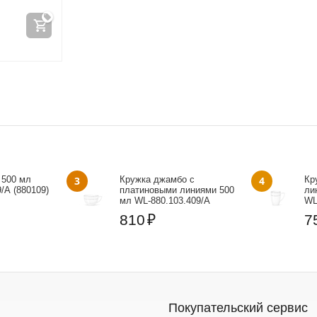
 500 мл
3
Кружка джамбо с
4
Кр
/A (880109)
платиновыми линиями 500
ли
мл WL‑880.103.409/A
WL
810
₽
7
Покупательский сервис