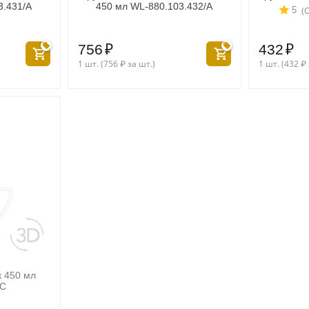
3.431/A
450 мл WL‑880.103.432/A
(
5
756
₽
432
₽
1 шт. (
756
₽
за шт.)
1 шт. (
432
₽
к 450 мл
2C