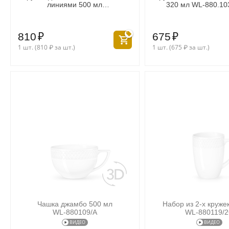
линиями 500 мл
320 мл WL‑880.10
WL‑880.103.409/A
810
₽
675
₽
1 шт. (
810
₽
за шт.)
1 шт. (
675
₽
за шт.)
Чашка джамбо 500 мл
Набор из 2-х круже
WL‑880109/A
WL‑880119/
ВИДЕО
ВИДЕО