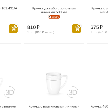
.101.431/A
Кружка джамбо с золотыми
Кружка с 
линиями 500 мл
мл W
WL‑880.102.409/A
ВИДЕО
810
₽
675
₽
1 шт. (
810
₽
за шт.)
1 шт. (
675
₽
и линиями
Кружка с платиновыми линиями
Кружка 45