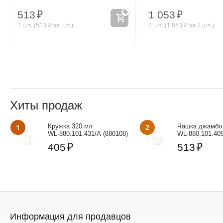
513
₽
1 053
₽
1 шт. (
513
₽
за шт.)
2 шт. (
1 053
₽
за 2 шт.)
Хиты продаж
1
Кружка 320 мл
2
Чашка джамбо
WL‑880.101.431/A (880108)
WL‑880.101.409
405
₽
513
₽
Информация для продавцов