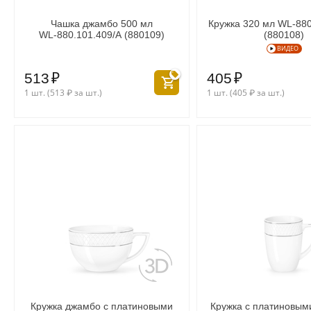
Чашка джамбо 500 мл
Кружка 320 мл WL‑880
WL‑880.101.409/A (880109)
(880108)
ВИДЕО
513
₽
405
₽
1 шт. (
513
₽
за шт.)
1 шт. (
405
₽
за шт.)
Кружка джамбо с платиновыми
Кружка с платиновым