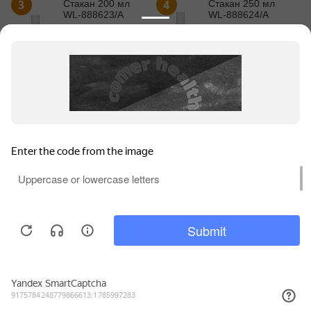
3
4
Стакан 200 мл
Стакан 250 мл
WL‑888623/A
WL‑888624/A
243
₽
257
₽
Информация для продавцов
Покупательский сервис
Контакты
Для обеспечения высокого уровня обслуживания на
этом сайте используются файлы куки (cookie).
Продолжая использование сайта, вы соглашаетесь с
© 2010 - 2026 WILMAX.
. Вы можете отключить
Политикой конфиденциальности
файлы куки (cookie) в любое время через настройки
вашего браузера.
Принять