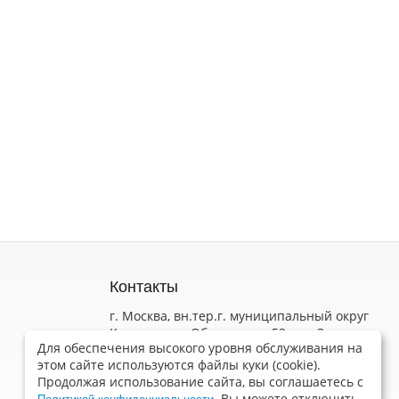
Контакты
г. Москва, вн.тер.г. муниципальный округ
Коньково, ул Обручева, д. 52 стр. 3
Для обеспечения высокого уровня обслуживания на
Пн-Пт 9.00 - 18.00
этом сайте используются файлы куки (cookie).
info@wilmax.ru
Продолжая использование сайта, вы соглашаетесь с
Обратная связь
. Вы можете отключить