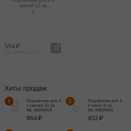
Подсвечник для 2-х
свечей 12 см
WL‑888905/A
594
₽
1 шт. (
594
₽
за шт.)
Хиты продаж
1
2
Подсвечник для 3-
Подсвечник для 1-
x свечей 20 см
й свечи 9 см
WL‑888906/A
WL‑888904/A
864
₽
432
₽