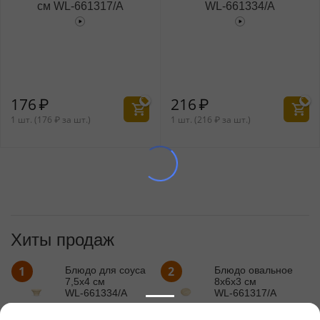
см WL‑661317/A
WL‑661334/A
176
₽
216
₽
1 шт. (
176
₽
за шт.)
1 шт. (
216
₽
за шт.)
Хиты продаж
1
2
Блюдо для соуса
Блюдо овальное
7,5x4 см
8x6x3 см
WL‑661334/A
WL‑661317/A
216
₽
176
₽