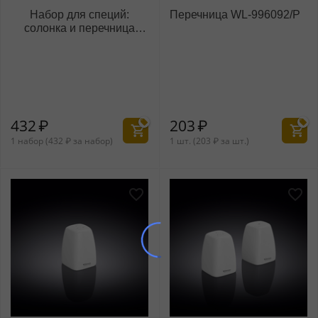
Набор для специй:
Перечница WL‑996092/P
солонка и перечница
WL‑996068/SP
432
₽
203
₽
1 набор (
432
₽
за набор)
1 шт. (
203
₽
за шт.)