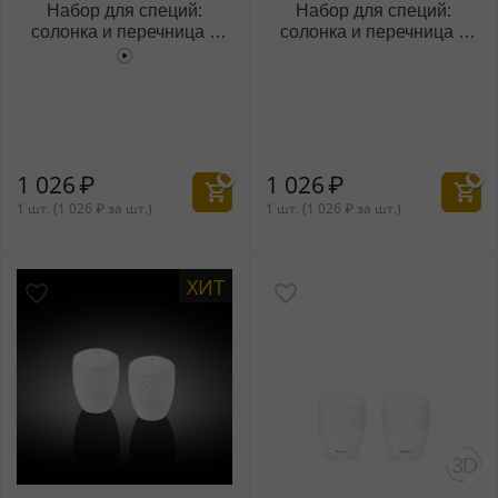
Набор для специй:
Набор для специй:
солонка и перечница с
солонка и перечница с
золотыми линиями
платиновыми линиями
WL‑880.102.555/SP
WL‑880.103.555/SP
1 026
₽
1 026
₽
1 шт. (
1 026
₽
за шт.)
1 шт. (
1 026
₽
за шт.)
ХИТ