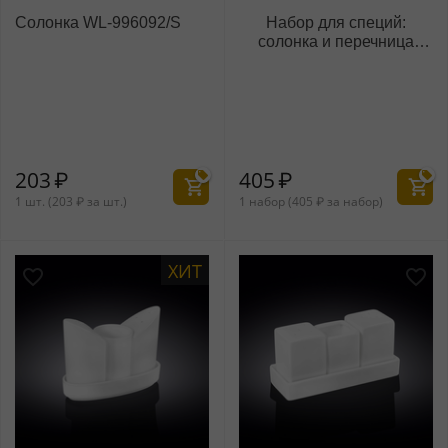
Солонка WL‑996092/S
Набор для специй:
солонка и перечница
WL‑996092/SP
203
₽
405
₽
1 шт. (
203
₽
за шт.)
1 набор (
405
₽
за набор)
ХИТ