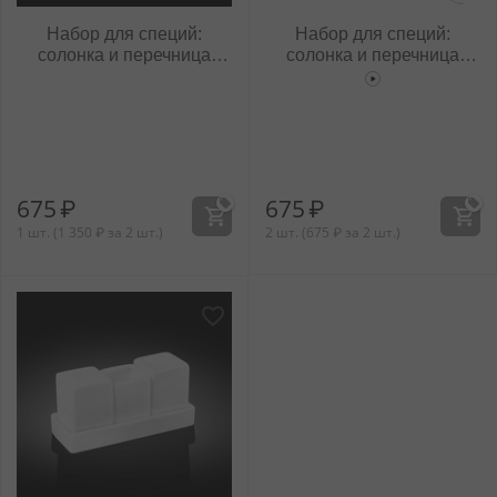
Набор для специй:
Набор для специй:
солонка и перечница
солонка и перечница
WL‑880124‑JV/2C
WL‑880124/2C
675
₽
675
₽
1 шт. (
1 350
₽
за 2 шт.)
2 шт. (
675
₽
за 2 шт.)