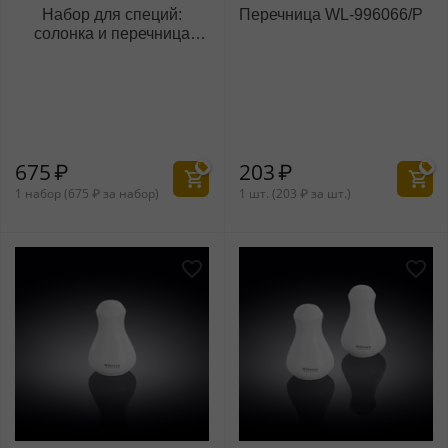
Набор для специй:
Перечница WL‑996066/P
солонка и перечница
WL‑996005/SP
675
₽
203
₽
1 набор (
675
₽
за набор)
1 шт. (
203
₽
за шт.)