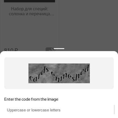
Набор для специй:
солонка и перечница
WL‑996118/1C
810
₽
1 набор (
810
₽
за набор)
Информация для продавцов
Покупательский сервис
Контакты
Для обеспечения высокого уровня обслуживания на