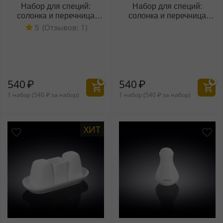
Набор для специй:
Набор для специй:
солонка и перечница
солонка и перечница
WL‑880124‑JV/SP
WL‑880124/SP
(Отзывов: 1)
5
540
₽
540
₽
1 набор (
540
₽
за набор)
1 набор (
540
₽
за набор)
ХИТ