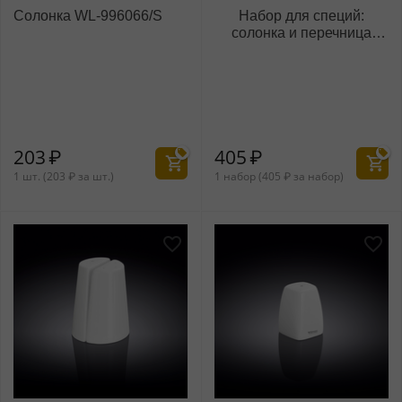
Солонка WL‑996066/S
Набор для специй:
солонка и перечница
WL‑996066/SP
203
₽
405
₽
1 шт. (
203
₽
за шт.)
1 набор (
405
₽
за набор)