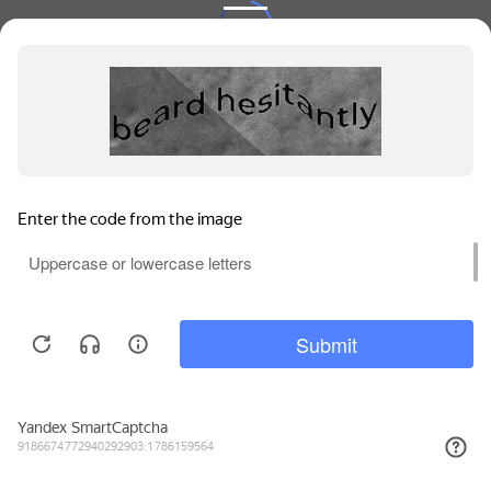
Покупательский сервис
Контакты
© 2010 - 2026 WILMAX.
Для обеспечения высокого уровня обслуживания на
этом сайте используются файлы куки (cookie).
Продолжая использование сайта, вы соглашаетесь с
. Вы можете отключить
Политикой конфиденциальности
файлы куки (cookie) в любое время через настройки
вашего браузера.
Принять