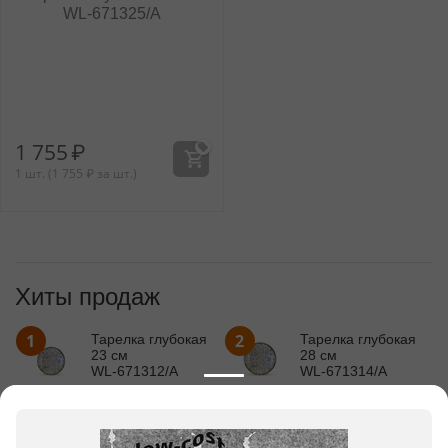
WL‑671325/A
1 755
₽
1 шт. (
1 755
₽
за шт.)
Хиты продаж
1
2
Тарелка глубокая
Тарелка глубокая
23 см
28 см
WL‑671312/A
WL‑671314/A
1 445
₽
2 174
₽