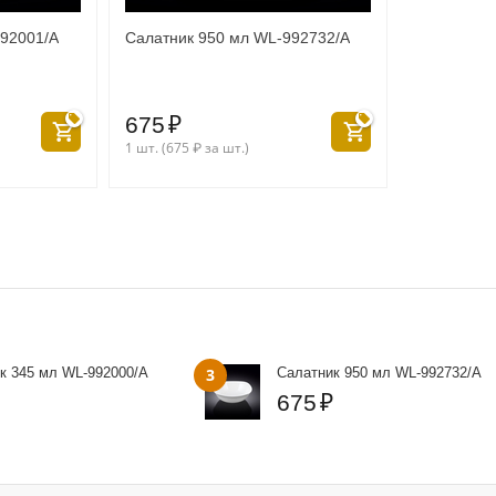
992001/A
Салатник 950 мл WL‑992732/A
675
₽
1 шт. (
675
₽
за шт.)
к 345 мл WL‑992000/A
3
Салатник 950 мл WL‑992732/A
675
₽