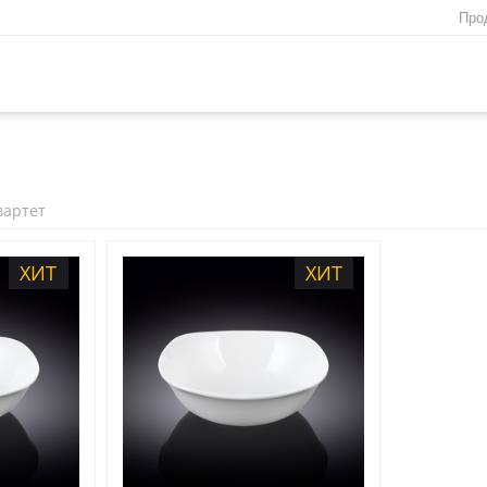
Про
вартет
ХИТ
ХИТ