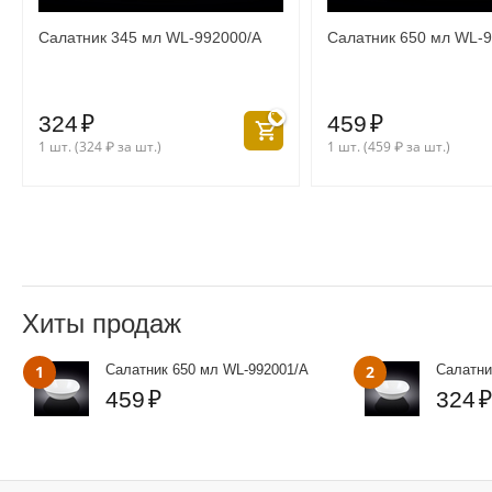
Салатник 345 мл WL‑992000/A
Салатник 650 мл WL‑
324
₽
459
₽
1 шт. (
324
₽
за шт.)
1 шт. (
459
₽
за шт.)
Хиты продаж
1
Салатник 650 мл WL‑992001/A
2
Салатни
459
₽
324
₽