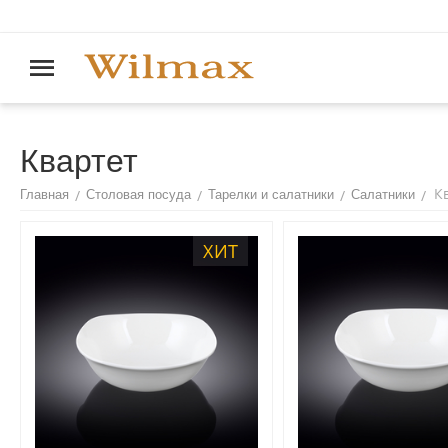
Квартет
К
/
/
/
/
Главная
Столовая посуда
Тарелки и салатники
Салатники
ХИТ