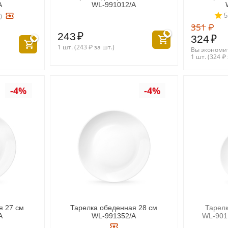
A
WL‑991012/A
)
5
351
₽
243
₽
324
₽
1 шт. (
243
₽
за шт.)
Вы экономи
1 шт. (
324
₽
-4%
-4%
я 27 см
Тарелка обеденная 28 см
Тарелк
A
WL‑991352/A
WL‑901.