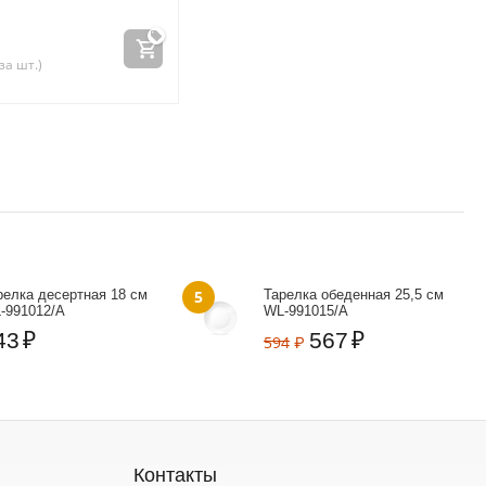
за шт.)
релка десертная 18 см
5
Тарелка обеденная 25,5 см
‑991012/A
WL‑991015/A
43
₽
567
₽
594
₽
Контакты