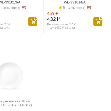
WL‑991013/A
WL‑991014/A
(Отзывов: 1)
(Отзывов: 1)
5
459
₽
432
₽
те:
27
₽
Вы экономите:
27
₽
за шт.)
1 шт. (
432
₽
за шт.)
а десертная 18 см
113.201/A (991012)