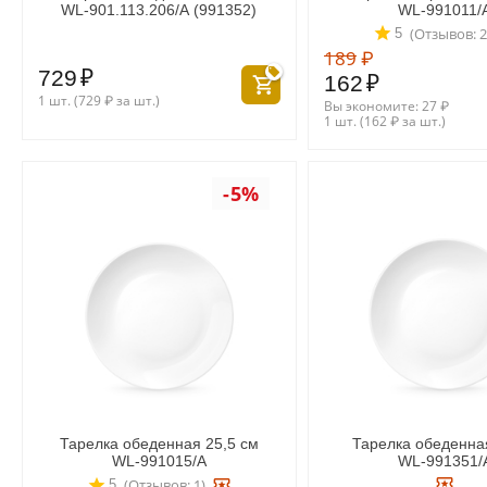
WL‑901.113.206/A (991352)
WL‑991011/
(Отзывов: 2
5
189
₽
729
₽
162
₽
1 шт. (
729
₽
за шт.)
Вы экономите:
27
₽
1 шт. (
162
₽
за шт.)
-5%
Тарелка обеденная 25,5 см
Тарелка обеденна
WL‑991015/A
WL‑991351/
(Отзывов: 1)
5