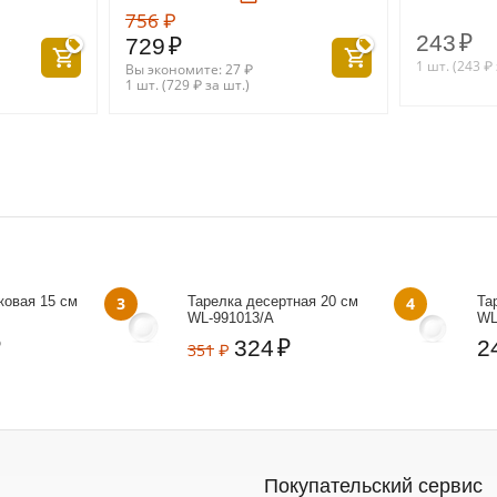
756
₽
243
₽
729
₽
1 шт. (
243
₽
Вы экономите:
27
₽
1 шт. (
729
₽
за шт.)
ковая 15 см
3
Тарелка десертная 20 см
4
Та
WL‑991013/A
WL
₽
324
₽
2
351
₽
Покупательский сервис