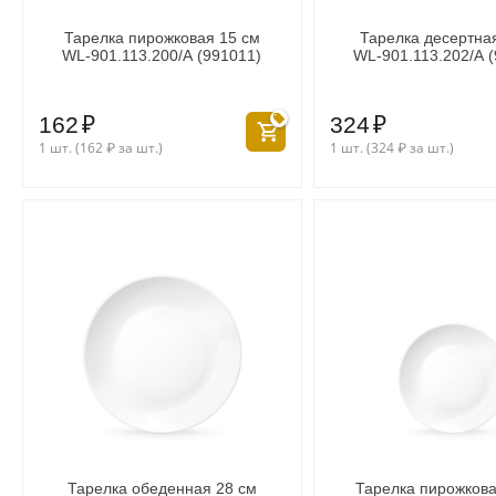
Тарелка пирожковая 15 см
Тарелка десертна
WL‑901.113.200/A (991011)
WL‑901.113.202/A 
162
₽
324
₽
1 шт. (
162
₽
за шт.)
1 шт. (
324
₽
за шт.)
Тарелка обеденная 28 см
Тарелка пирожкова