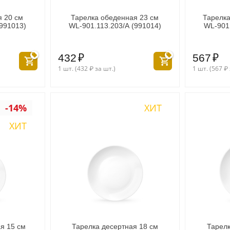
я 20 см
Тарелка обеденная 23 см
Тарелка
(991013)
WL‑901.113.203/A (991014)
WL‑901.
432
₽
567
₽
1 шт. (
432
₽
за шт.)
1 шт. (
567
₽
-14%
ХИТ
ХИТ
я 15 см
Тарелка десертная 18 см
Тарелк