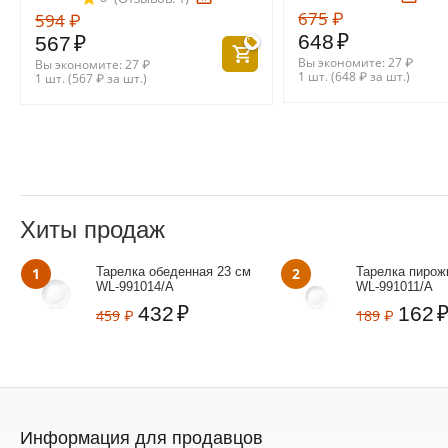
675
₽
594
₽
648
₽
567
₽
Вы экономите:
27
₽
Вы экономите:
27
₽
1 шт. (
648
₽
за шт.)
1 шт. (
567
₽
за шт.)
Хиты продаж
1
Тарелка обеденная 23 см
2
Тарелка пирож
WL‑991014/A
WL‑991011/A
432
₽
162
459
₽
189
₽
Информация для продавцов