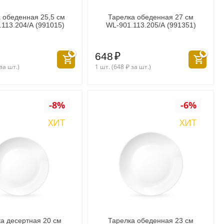
 обеденная 25,5 см
Тарелка обеденная 27 см
113.204/A (991015)
WL‑901.113.205/A (991351)
648
₽
за шт.)
1 шт. (
648
₽
за шт.)
-8%
-6%
ХИТ
ХИТ
а десертная 20 см
Тарелка обеденная 23 см