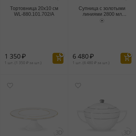
Тортовница 20x10 см
Супница с золотыми
WL‑880.101.702/A
линиями 2800 мл
WL‑880.102.511/A
1 350
₽
6 480
₽
1 шт. (
1 350
₽
за шт.)
1 шт. (
6 480
₽
за шт.)