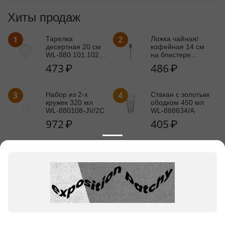
Хиты продаж
1
2
Тарелка
Ложка чайная/
десертная 20 см
кофейная 14 см
WL‑880.101.102/A
на блистере
(880100)
WL‑999.841.045/1B
473
₽
486
₽
3
4
Набор из 2-х
Стакан с золотым
кружек 320 мл
ободком 450 мл
WL‑880108‑JV/2C
WL‑888634/A
972
₽
405
₽
5
Набор из 2-х бокалов для
шампанского 300 мл
WL‑888104/2C
2 430
₽