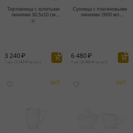
Тортовница с золотыми
Супница с платиновыми
линиями 30,5x10 см
линиями 2800 мл
WL‑880.102.704/A
WL‑880.103.511/A
3 240
₽
6 480
₽
1 шт. (
3 240
₽
за шт.)
1 шт. (
6 480
₽
за шт.)
ХИТ
ХИТ