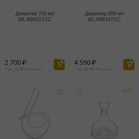
Декантер 700 мл
Декантер 900 мл
WL‑888337/1C
WL‑888347/1C
2 700
₽
4 590
₽
1 шт. (
2 700
₽
за шт.)
1 шт. (
4 590
₽
за шт.)
ХИТ