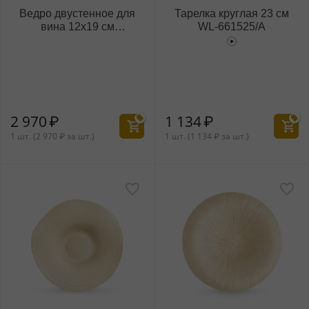
Ведро двустенное для
Тарелка круглая 23 см
вина 12x19 см
WL‑661525/A
WL‑552403/A
2 970
₽
1 134
₽
1 шт. (
2 970
₽
за шт.)
1 шт. (
1 134
₽
за шт.)