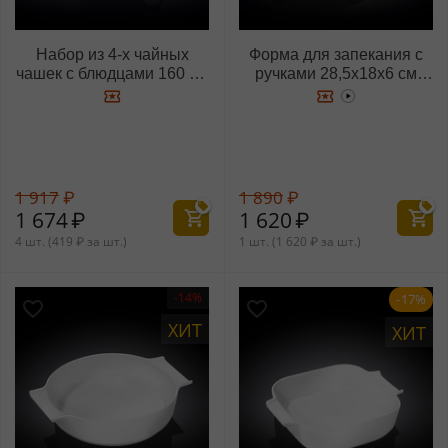
Набор из 4-х чайных
Форма для запекания с
чашек с блюдцами 160 мл
ручками 28,5x18x6 см
WL‑993006/4C
WL‑997019-AC/1C
1 917
₽
1 890
₽
1 674
₽
1 620
₽
4 шт. (
419
₽
за шт.)
1 шт. (
1 620
₽
за шт.)
-14%
-17%
ХИТ
ХИТ