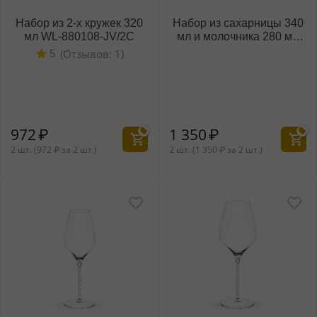
Набор из 2-х кружек 320
Набор из сахарницы 340
мл WL‑880108‑JV/2C
мл и молочника 280 мл
WL‑880112‑JV/2C
(Отзывов: 1)
5
972
₽
1 350
₽
2 шт. (
972
₽
за 2 шт.)
2 шт. (
1 350
₽
за 2 шт.)