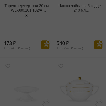
Тарелка десертная 20 см
Чашка чайная и блюдце
WL‑880.101.102/A
240 мл
(880100)
WL‑880.101.404/AB
(880105)
473
₽
540
₽
1 шт. (
473
₽
за шт.)
1 шт. (
540
₽
за шт.)