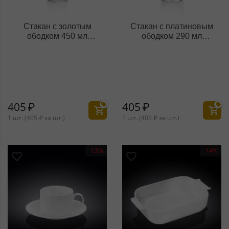
Стакан с золотым
Стакан с платиновым
ободком 450 мл
ободком 290 мл
WL‑888634/A
WL‑888635/A
405
₽
405
₽
1 шт. (
405
₽
за шт.)
1 шт. (
405
₽
за шт.)
-13%
-14%