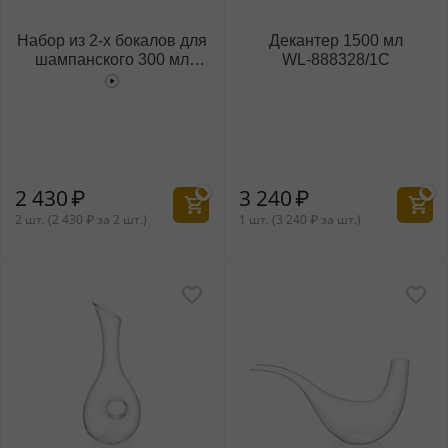
Набор из 2-х бокалов для
Декантер 1500 мл
шампанского 300 мл
WL‑888328/1C
WL‑888105/2C
2 430
₽
3 240
₽
2 шт. (
2 430
₽
за 2 шт.)
1 шт. (
3 240
₽
за шт.)