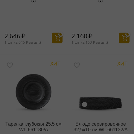
2 646
₽
2 160
₽
1 шт. (
2 646
₽
за шт.)
1 шт. (
2 160
₽
за шт.)
ХИТ
ХИТ
Тарелка глубокая 25,5 см
Блюдо сервировочное
WL‑661130/A
32,5x10 см WL‑661132/A