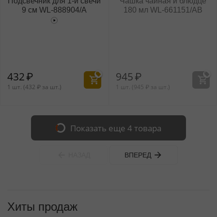
Подсвечник для 1-й свечи
Чашка чайная и блюдце
9 см WL‑888904/A
180 мл WL‑661151/AB
432
₽
945
₽
1 шт. (
432
₽
за шт.)
1 шт. (
945
₽
за шт.)
Показать еще 4 товара
НАЗАД
ВПЕРЕД
Хиты продаж