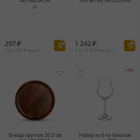
WL‑661547/A
300 мл WL‑661553/AB
297
₽
1 242
₽
1 шт. (
297
₽
за шт.)
1 шт. (
1 242
₽
за шт.)
-14%
Блюдо круглое 30.5 см
Набор из 6-ти бокалов