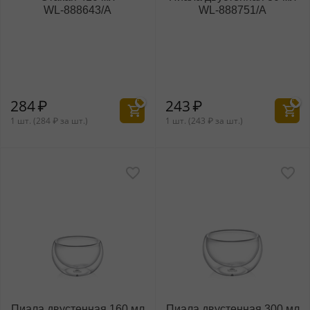
WL‑888643/A
WL‑888751/A
284
₽
243
₽
1 шт. (
284
₽
за шт.)
1 шт. (
243
₽
за шт.)
Пиала двустенная 160 мл
Пиала двустенная 300 мл