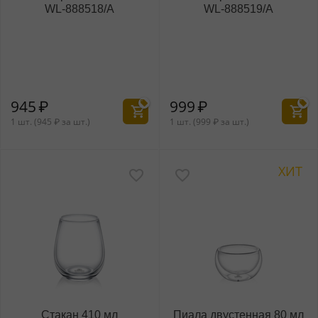
WL‑888518/A
WL‑888519/A
945
₽
999
₽
1 шт. (
945
₽
за шт.)
1 шт. (
999
₽
за шт.)
ХИТ
Стакан 410 мл
Пиала двустенная 80 мл