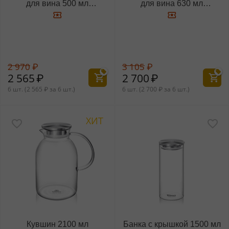
для вина 500 мл
для вина 630 мл
WL‑888019/6A
WL‑888020/6A
2 970
₽
3 105
₽
2 565
₽
2 700
₽
6 шт. (
2 565
₽
за 6 шт.)
6 шт. (
2 700
₽
за 6 шт.)
ХИТ
Кувшин 2100 мл
Банка с крышкой 1500 мл