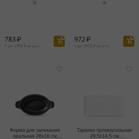
WL‑661144/A
WL‑661145/A
783
₽
972
₽
1 шт. (
783
₽
за шт.)
1 шт. (
972
₽
за шт.)
Форма для запекания
Тарелка прямоугольная
овальная 28x16 см
29,5x14,5 см