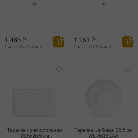
WL‑661146/A
WL‑661509/A
1 485
₽
1 161
₽
1 шт. (
1 485
₽
за шт.)
1 шт. (
1 161
₽
за шт.)
Тарелка прямоугольная
Тарелка глубокая 25,5 см
33,5x20,5 см
WL‑661514/A