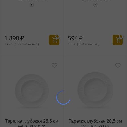
1 890
₽
594
₽
1 шт. (
1 890
₽
за шт.)
1 шт. (
594
₽
за шт.)
Тарелка глубокая 25,5 см
Тарелка глубокая 28,5 см
WL‑661530/A
WL‑661531/A