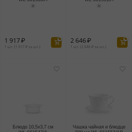
1 917
₽
2 646
₽
1 шт. (
1 917
₽
за шт.)
1 шт. (
2 646
₽
за шт.)
Блюдо 10,5x3,7 см
Чашка чайная и блюдце