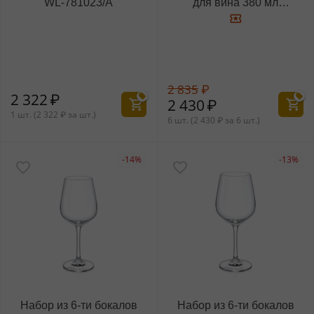
WL‑781023/A
для вина 380 мл
WL‑888018/6A
2 835
₽
2 322
₽
2 430
₽
1 шт. (
2 322
₽
за шт.)
6 шт. (
2 430
₽
за 6 шт.)
-14%
-13%
Набор из 6-ти бокалов
Набор из 6-ти бокалов