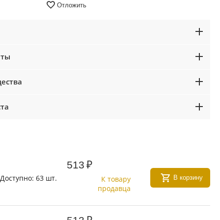
Отложить
аты
ества
ста
513
₽
Доступно:
63 шт.
В корзину
К товару
продавца