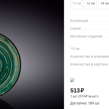
11
12
14
см
см
см
Коллекция
Серия
Материал изделия
15 см
Количество в упаковк
Количество в картоне
513
₽
1 шт. (
513
₽
за шт.)
Доступно:
189 шт.