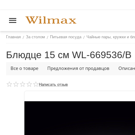
/
/
/
Главная
За столом
Питьевая посуда
Чайные пары, кружки и б
Блюдце 15 см WL‑669536/B
Все о товаре
Предложения от продавцов
Описа
Написать отзыв