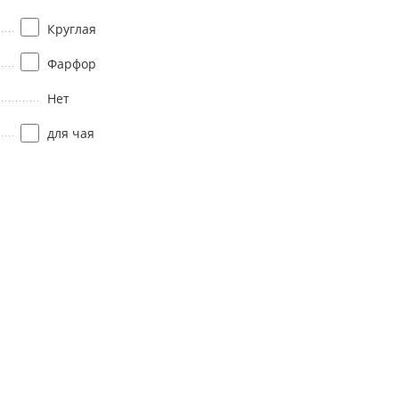
Круглая
Фарфор
Нет
для чая