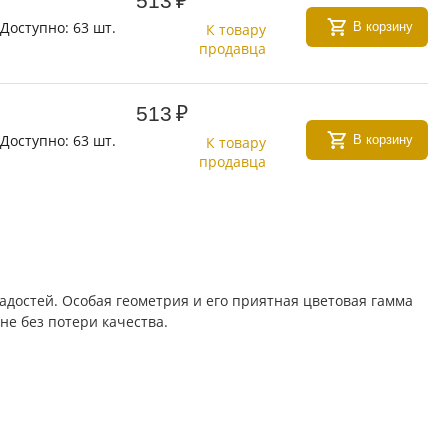
513
₽
Доступно:
63 шт.
В корзину
К товару
продавца
513
₽
Доступно:
63 шт.
В корзину
К товару
продавца
адостей. Особая геометрия и его приятная цветовая гамма
е без потери качества.