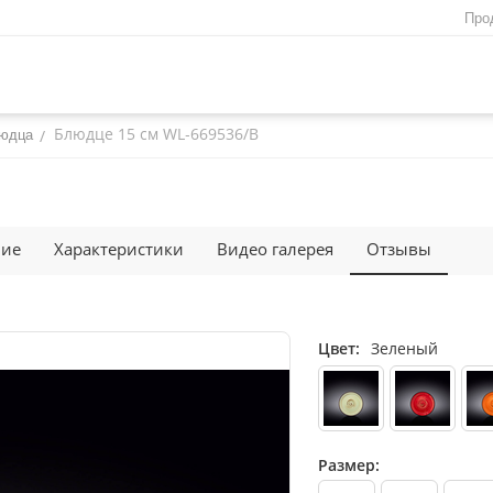
Про
Блюдце 15 см WL‑669536/B
/
людца
ние
Характеристики
Видео галерея
Отзывы
Цвет:
Зеленый
Размер: