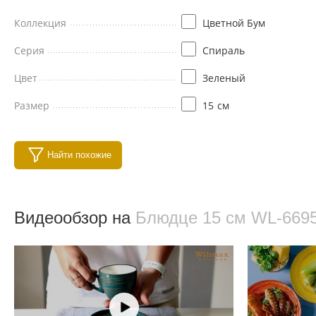
Коллекция
Цветной Бум
Серия
Спираль
Цвет
Зеленый
Размер
15
см
Найти похожие
Видеообзор на
Блюдце 15 см WL‑669