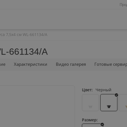
Про
са 7,5x4 см WL‑661134/A
WL‑661134/A
ние
Характеристики
Видео галерея
Готовые серви
Цвет:
Черный
Размер: