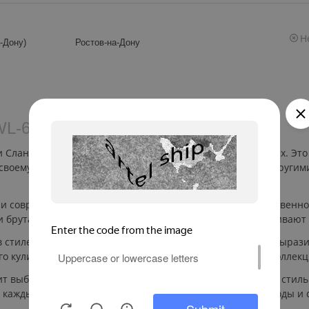
Н
-Дону)
Ростов-на-Дону
WL‑661134/A
рии Сланцевый камень коллекции Монолит от бренда Wilmax. Э
 своему размеру и форме, блюдо прекрасно сочетается с други
 современного дизайна. Изготовленное из высококачественно
брутальный характер, а детали, такие как края, подчеркивают
 стиле минимализма или индустриального дизайна. Его выраз
го кулинарного шедевра. Оно отлично комбинируется с колле
 выбрать не только из-за ее функциональности, но и как стил
да каждый элемент сервировки воплощает гармонию природы и 