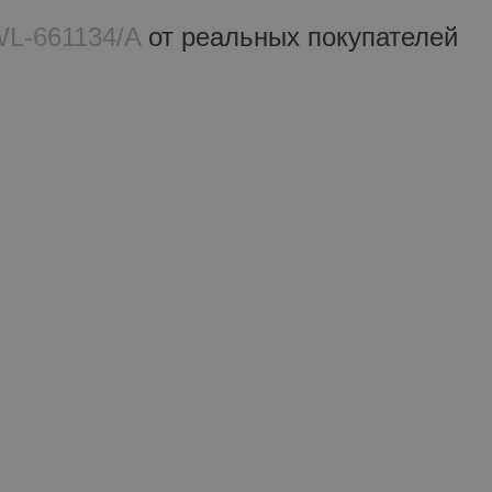
WL‑661134/A
от реальных покупателeй