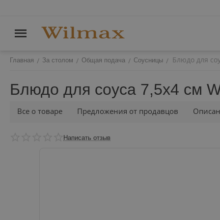
Блюдо для соу
/
/
/
/
Главная
За столом
Общая подача
Соусницы
Блюдо для соуса 7,5x4 см 
Все о товаре
Предложения от продавцов
Описа
Написать отзыв