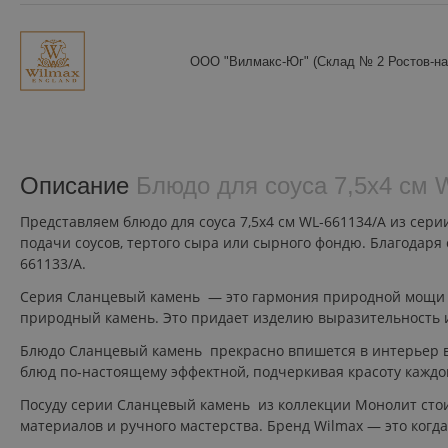
ООО "Вилмакс-Юг" (Склад № 2 Ростов-на
Описание
Блюдо для соуса 7,5x4 см 
Представляем блюдо для соуса 7,5x4 см WL‑661134/A из се
подачи соусов, тертого сыра или сырного фондю. Благодаря
661133/A.
Серия Сланцевый камень — это гармония природной мощи и
природный камень. Это придает изделию выразительность и 
Блюдо Сланцевый камень прекрасно впишется в интерьер в
блюд по-настоящему эффектной, подчеркивая красоту каждо
Посуду серии Сланцевый камень из коллекции Монолит стоит
материалов и ручного мастерства. Бренд Wilmax — это ког