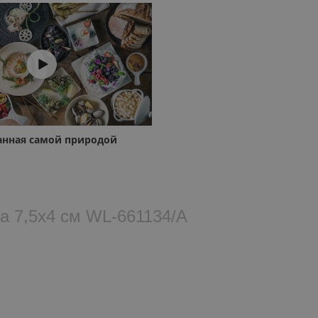
данная самой природой
а 7,5x4 см WL‑661134/A