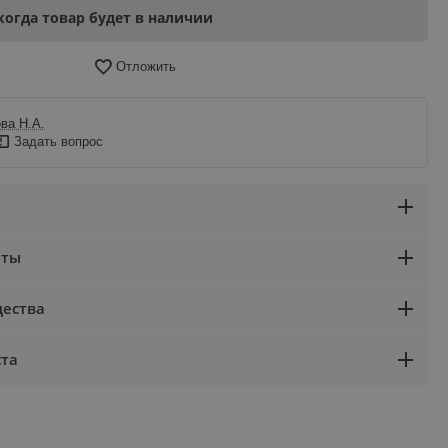
когда товар будет в наличии
Отложить
ва Н.А.
Задать вопрос
аты
ества
ста