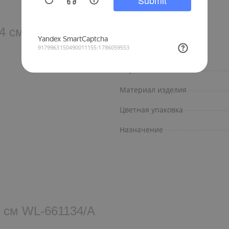
x4 см WL‑661134/A
Форма
Материал изделия
Цветная упаковка
Назначение
4 см WL‑661134/A