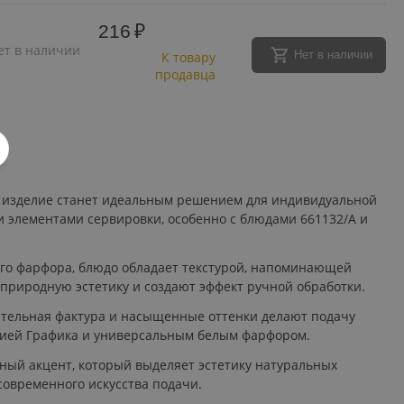
216
₽
ет в наличии
Нет в наличии
К товару
продавца
то изделие станет идеальным решением для индивидуальной
ми элементами сервировки, особенно с блюдами 661132/A и
го фарфора, блюдо обладает текстурой, напоминающей
 природную эстетику и создают эффект ручной обработки.
ительная фактура и насыщенные оттенки делают подачу
кцией Графика и универсальным белым фарфором.
ьный акцент, который выделяет эстетику натуральных
современного искусства подачи.