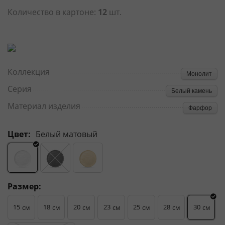
Количество в картоне:
12
шт.
Коллекция
Монолит
Серия
Белый камень
Материал изделия
Фарфор
Цвет:
Белый матовый
Размер:
15
18
20
23
25
28
30
см
см
см
см
см
см
см