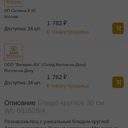
ИП Ситкина Е.Ю.
Москва
1 782
₽
Доступно:
24 шт.
К товару продавца
ООО "Вилмакс-Юг" (Склад Ростов-на-Дону)
Ростов-на-Дону
1 782
₽
Доступно:
24 шт.
К товару продавца
Описание
Блюдо круглое 30 см
WL‑661528/A
Познакомьтесь с уникальным блюдом круглой