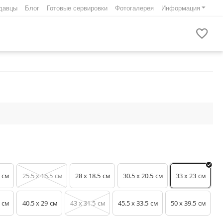
давцы
Блог
Готовые сервировки
Фотогалерея
Информация
25.5 x 16.5
28 x 18.5
30.5 x 20.5
33 x 23
см
см
см
см
см
40.5 x 29
43 x 31.5
45.5 x 33.5
50 x 39.5
см
см
см
см
см