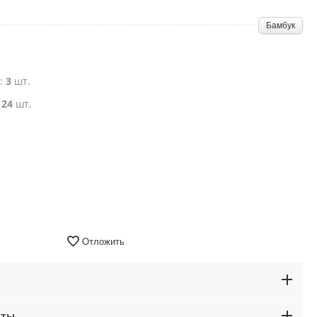
Бамбук
е:
3
шт.
:
24
шт.
Отложить
аты