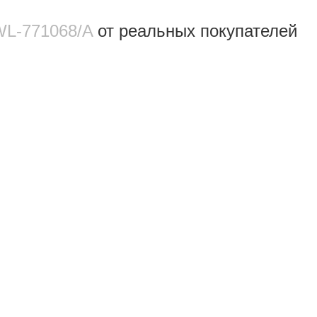
WL‑771068/A
от реальных покупателeй