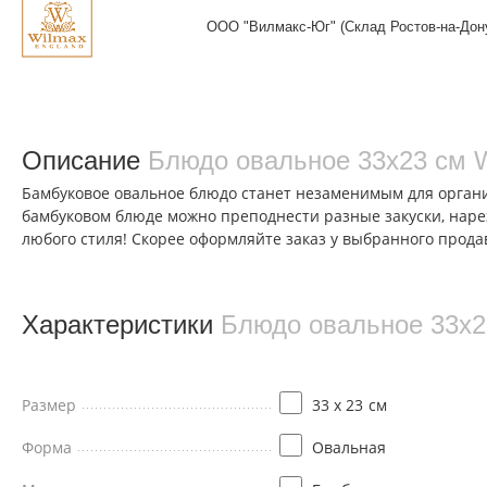
ООО "Вилмакс-Юг" (Склад Ростов-на-Дон
Описание
Блюдо овальное 33x23 см 
Бамбуковое овальное блюдо станет незаменимым для организ
бамбуковом блюде можно преподнести разные закуски, наре
любого стиля! Скорее оформляйте заказ у выбранного продав
Характеристики
Блюдо овальное 33x2
Размер
33 x 23
см
Форма
Овальная