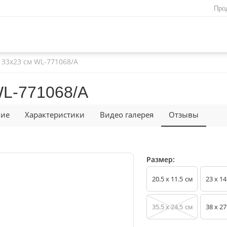
Про
 33x23 см WL‑771068/A
WL‑771068/A
ние
Характеристики
Видео галерея
Отзывы
Размер:
20.5 x 11.5
23 x 14
см
35.5 x 24.5
38 x 27
см