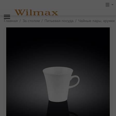
/
/
/
Главная
За столом
Питьевая посуда
Чайные пары, кружки