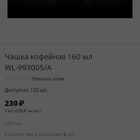
Чашка кофейная 160 мл
WL‑993005/A
Написать отзыв
Доступно:
132 шт.
230
₽
1 шт. (
230
₽
за шт.)
160 мл
Количество в упаковке:
6
шт.