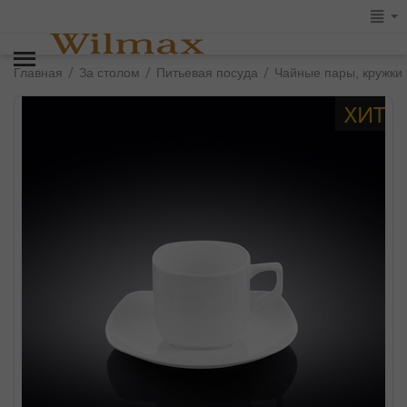
/
/
/
Главная
За столом
Питьевая посуда
Чайные пары, кружки
ХИТ