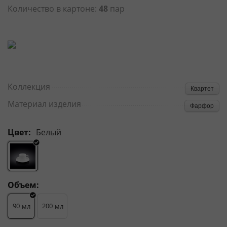
Количество в картоне:
48
пар
Коллекция
Квартет
Материал изделия
Фарфор
Цвет:
Белый
Объем:
90
200
мл
мл