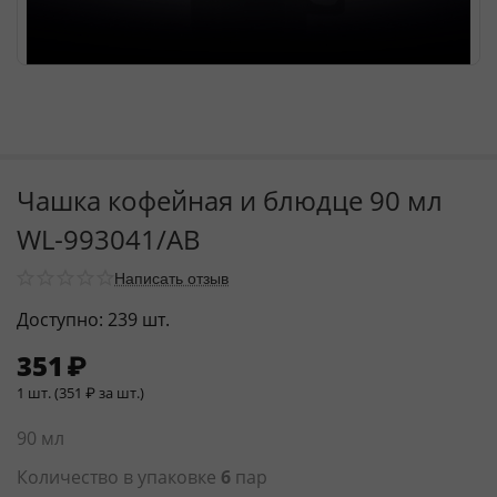
Чашка кофейная и блюдце 90 мл
WL‑993041/AB
Написать отзыв
Доступно:
239 шт.
351
₽
1 шт. (
351
₽
за шт.)
90 мл
Количество в упаковке
6
пар