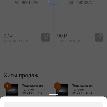
WL‑996147/A
WL‑996148/A
90
₽
90
₽
1 шт. (
90
₽
за шт.)
1 шт. (
90
₽
за шт.)
Хиты продаж
1
2
Подставка для
Подставка для
палочек
палочек
WL‑996094/A
WL‑996010/A
81
₽
162
₽