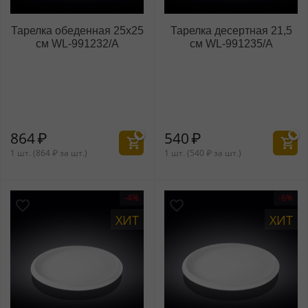
Тарелка обеденная 25x25
Тарелка десертная 21,5
см WL‑991232/A
см WL‑991235/A
864
₽
540
₽
1 шт. (
864
₽
за шт.)
1 шт. (
540
₽
за шт.)
-4%
-6%
ХИТ
ХИТ