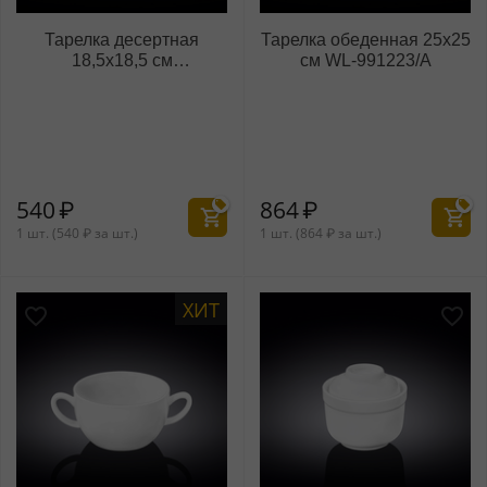
Тарелка десертная
Тарелка обеденная 25x25
18,5x18,5 см
см WL‑991223/A
WL‑991222/A
540
₽
864
₽
1 шт. (
540
₽
за шт.)
1 шт. (
864
₽
за шт.)
ХИТ