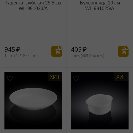
Тарелка глубокая 25,5 см
Бульонница 10 см
WL‑991023/A
WL‑991025/A
945
₽
405
₽
1 шт. (
945
₽
за шт.)
1 шт. (
405
₽
за шт.)
ХИТ
ХИТ