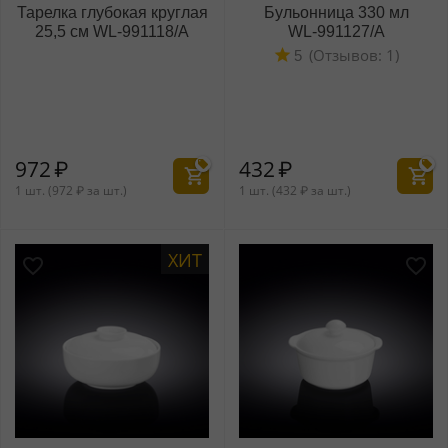
Тарелка глубокая круглая
Бульонница 330 мл
25,5 см WL‑991118/A
WL‑991127/A
(Отзывов: 1)
5
972
₽
432
₽
1 шт. (
972
₽
за шт.)
1 шт. (
432
₽
за шт.)
ХИТ