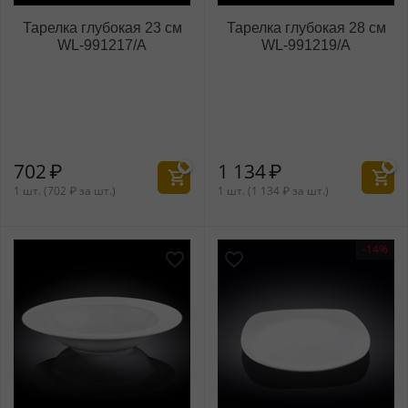
Тарелка глубокая 23 см
Тарелка глубокая 28 см
WL‑991217/A
WL‑991219/A
702
₽
1 134
₽
1 шт. (
702
₽
за шт.)
1 шт. (
1 134
₽
за шт.)
-14%