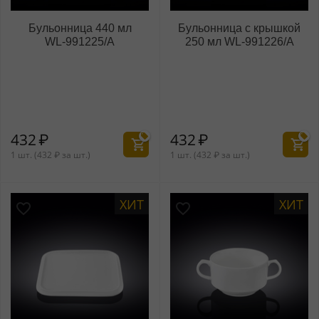
Бульонница 440 мл
Бульонница с крышкой
WL‑991225/A
250 мл WL‑991226/A
432
₽
432
₽
1 шт. (
432
₽
за шт.)
1 шт. (
432
₽
за шт.)
ХИТ
ХИТ