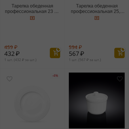
Тарелка обеденная
Тарелка обеденная
профессиональная 23 см
профессиональная 25,5
WL‑991179/A
см WL‑991180/A
459
₽
594
₽
432
₽
567
₽
1 шт. (
432
₽
за шт.)
1 шт. (
567
₽
за шт.)
-4%