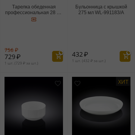
Тарелка обеденная
Бульонница с крышкой
профессиональная 28 см
275 мл WL‑991183/A
WL‑991181/A
756
₽
432
₽
729
₽
1 шт. (
432
₽
за шт.)
1 шт. (
729
₽
за шт.)
ХИТ