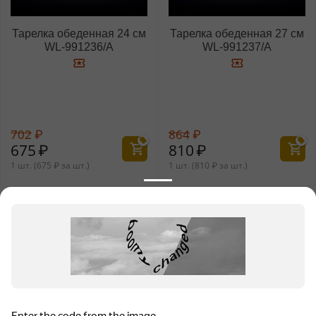
Тарелка обеденная 24 см
Тарелка обеденная 27 см
WL‑991236/A
WL‑991237/A
702
₽
864
₽
675
₽
810
₽
1 шт. (
675
₽
за шт.)
1 шт. (
810
₽
за шт.)
Показать еще 30 товаров
НАЗАД
ВПЕРЕД