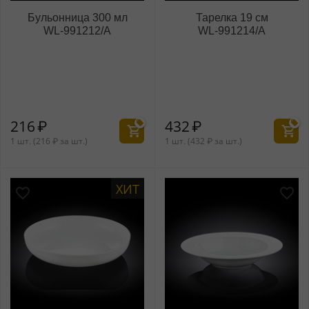
Бульонница 300 мл
Тарелка 19 см
WL‑991212/A
WL‑991214/A
216
₽
432
₽
1 шт. (
216
₽
за шт.)
1 шт. (
432
₽
за шт.)
ХИТ