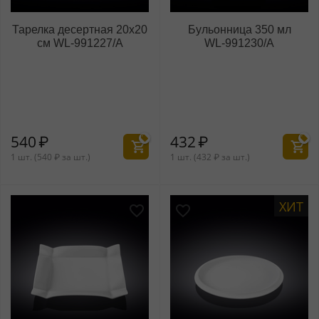
Тарелка десертная 20x20
Бульонница 350 мл
см WL‑991227/A
WL‑991230/A
540
₽
432
₽
1 шт. (
540
₽
за шт.)
1 шт. (
432
₽
за шт.)
ХИТ