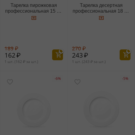
Тарелка пирожковая
Тарелка десертная
профессиональная 15 см
профессиональная 18 см
WL‑991176/A
WL‑991177/A
189
₽
270
₽
162
₽
243
₽
1 шт. (
162
₽
за шт.)
1 шт. (
243
₽
за шт.)
-6%
-5%