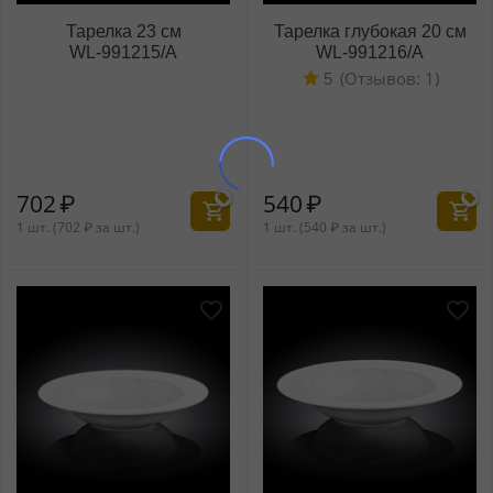
Тарелка 23 см
Тарелка глубокая 20 см
WL‑991215/A
WL‑991216/A
(Отзывов: 1)
5
702
₽
540
₽
1 шт. (
702
₽
за шт.)
1 шт. (
540
₽
за шт.)