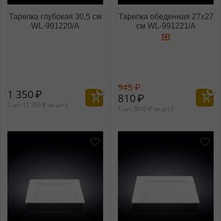
Тарелка глубокая 30,5 см
Тарелка обеденная 27x27
WL‑991220/A
см WL‑991221/A
945
₽
1 350
₽
810
₽
1 шт. (
1 350
₽
за шт.)
1 шт. (
810
₽
за шт.)