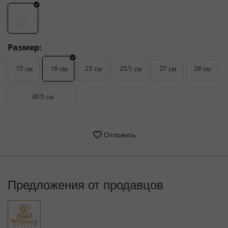
Размер:
15
18
23
25.5
27
28
см
см
см
см
см
см
30.5
см
Отложить
Предложения от продавцов